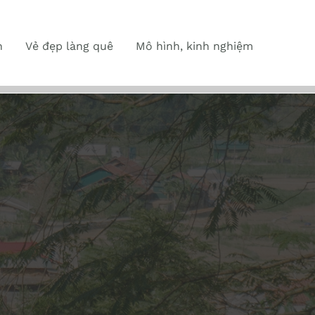
n
Vẻ đẹp làng quê
Mô hình, kinh nghiệm