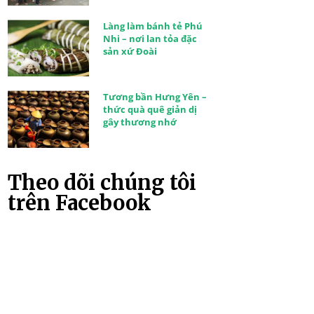
Làng làm bánh tẻ Phú
Nhi – nơi lan tỏa đặc
sản xứ Đoài
Tương bần Hưng Yên –
thức quà quê giản dị
gây thương nhớ
Theo dõi chúng tôi
trên Facebook