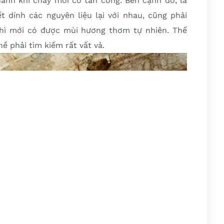
ánh khi cháy mới có tàn cong. Bên cạnh đó, lá
 dính các nguyên liệu lại với nhau, cũng phải
thì mới có được mùi hương thơm tự nhiên. Thế
ề phải tìm kiếm rất vất vả.