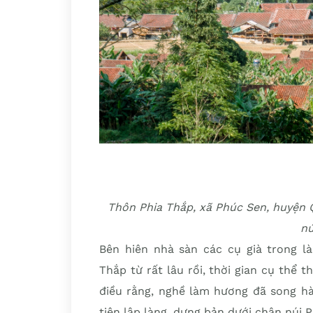
Thôn Phia Thắp, xã Phúc Sen, huyện
nú
Bên hiên nhà sàn các cụ già trong là
Thắp từ rất lâu rồi, thời gian cụ thể
điều rằng, nghề làm hương đã song h
tiên lập làng, dựng bản dưới chân núi P