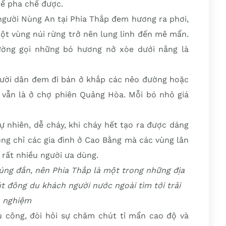
hể pha chế được.
ười Nùng An tại Phia Thắp đem hương ra phơi,
ột vùng núi rừng trở nên lung linh đến mê mẩn.
ường gọi những bó hương nở xòe dưới nắng là
ười dân đem đi bán ở khắp các nẻo đường hoặc
 vẫn là ở chợ phiên Quảng Hòa. Mỗi bó nhỏ giá
 nhiên, dễ cháy, khi cháy hết tạo ra được dáng
ng chỉ các gia đình ở Cao Bằng mà các vùng lân
rất nhiều người ưa dùng.
úng đắn, nên Phia Thắp là một trong những địa
út đông du khách người nước ngoài tìm tới trải
nghiệm
 công, đòi hỏi sự chăm chút tỉ mẩn cao độ và