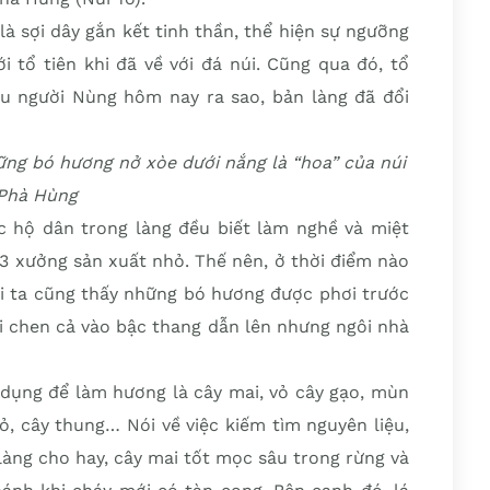
à sợi dây gắn kết tinh thần, thể hiện sự ngưỡng
i tổ tiên khi đã về với đá núi. Cũng qua đó, tổ
u người Nùng hôm nay ra sao, bản làng đã đổi
ững bó hương nở xòe dưới nắng là “hoa” của núi
Phà Hùng
ác hộ dân trong làng đều biết làm nghề và miệt
53 xưởng sản xuất nhỏ. Thế nên, ở thời điểm nào
i ta cũng thấy những bó hương được phơi trước
ồi chen cả vào bậc thang dẫn lên nhưng ngôi nhà
 dụng để làm hương là cây mai, vỏ cây gạo, mùn
ỏ, cây thung… Nói về việc kiếm tìm nguyên liệu,
àng cho hay, cây mai tốt mọc sâu trong rừng và