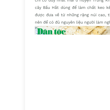
chỉ có duy nhất mai ở huyện Trùng Kh
cây Bầu Hắt dùng để làm chất keo kết
được đưa về từ những rặng núi cao, 
nên để có đủ nguyên liệu người làm ngh