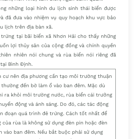
ng những loại hình du lịch sinh thái biển được
và đã đưa vào nhiệm vụ quy hoạch khu vực bảo
u lịch trên địa bàn xã.
ẻ trứng tại bãi biển xã Nhơn Hải cho thấy những
guồn lợi thủy sản của cộng đồng và chính quyền
thiên nhiên nói chung và rùa biển nói riêng đã
tại Bình Định.
n cư nên địa phương cần tạo môi trường thuận
iển thường đến bờ làm ổ vào ban đêm. Mặc dù
i ra khỏi môi trường nước, rùa biển cái trưởng
huyển động và ánh sáng. Do đó, các tác động
n đoạn quá trình đẻ trứng. Cách tốt nhất để
g của rùa là không sử dụng đèn pin hoặc đèn
iển vào ban đêm. Nếu bắt buộc phải sử dụng