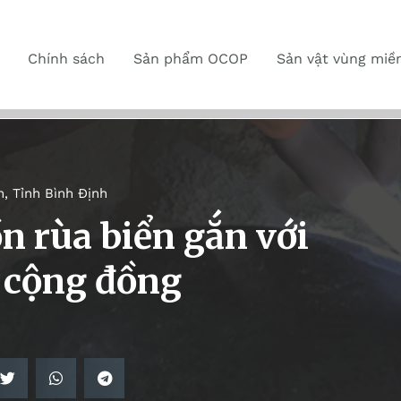
Chính sách
Sản phẩm OCOP
Sản vật vùng miề
n
,
Tỉnh Bình Định
n rùa biển gắn với
h cộng đồng