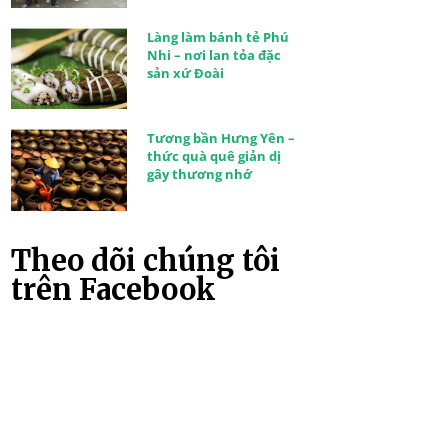
Làng làm bánh tẻ Phú
Nhi – nơi lan tỏa đặc
sản xứ Đoài
Tương bần Hưng Yên –
thức quà quê giản dị
gây thương nhớ
Theo dõi chúng tôi
trên Facebook