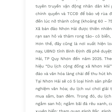
tuyên truyền vận động nhân dân khi p
chính quyền và TCCĐ để bảo vệ rùa đẻ
đến lúc nở thành công (khoảng 60 – 75 n
Xã bán đảo Nhơn Hải được thiên nhiên 
rạn san hô và thảm rong tảo- cỏ biển,
Hơn thế, đây cũng là nơi xuất hiện lo
nay, UBND tỉnh Bình Định đã phê duyệt
Hải, TP Quy Nhơn đến năm 2025. Theo
hiệu “Du lịch cộng đồng xã Nhơn Hải”
đáo và văn hóa làng chài để thu hút kh
Tại Nhơn Hải sẽ có 5 loại hình sản phẩm 
nghiệm văn hóa; du lịch vui chơi giải t
mua sắm, ban đêm. Trong đó, du lịch 
ngắm san hô; ngắm bãi đá rêu xanh, c
xuyên biển; tham quan gành Bắc, gành