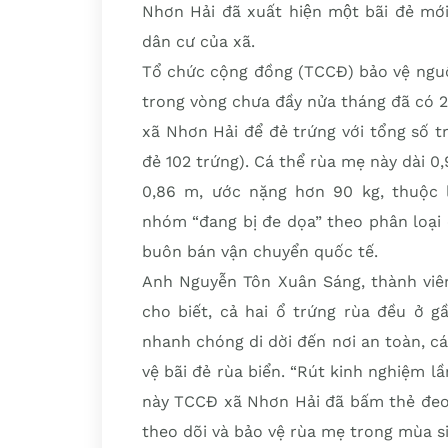
Nhơn Hải đã xuất hiện một bãi đẻ mới 
dân cư của xã.
Tổ chức cộng đồng (TCCĐ) bảo vệ nguồ
trong vòng chưa đầy nửa tháng đã có 2 
xã Nhơn Hải để đẻ trứng với tổng số t
đẻ 102 trứng). Cá thể rùa mẹ này dài 0
0,86 m, ước nặng hơn 90 kg, thuộc l
nhóm “đang bị đe dọa” theo phân loại
buôn bán vận chuyển quốc tế.
Anh Nguyễn Tôn Xuân Sáng, thành viê
cho biết, cả hai ổ trứng rùa đều ở 
nhanh chóng di dời đến nơi an toàn, c
vệ bãi đẻ rùa biển. “Rút kinh nghiệm lần
này TCCĐ xã Nhơn Hải đã bấm thẻ đeo 
theo dõi và bảo vệ rùa mẹ trong mùa si