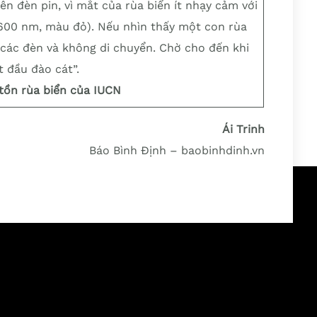
n đèn pin, vì mắt của rùa biển ít nhạy cảm với
 600 nm, màu đỏ). Nếu nhìn thấy một con rùa
cả các đèn và không di chuyển. Chờ cho đến khi
t đầu đào cát”.
 tồn rùa biển của IUCN
Ái Trinh
Báo Bình Định – baobinhdinh.vn