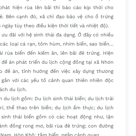
hát hiện rùa lên bãi thì báo cáo kịp thời cho
. Bên cạnh đó, xã chỉ đạo bảo vệ cho ổ trứng
gày tùy theo điều kiện thời tiết và nhiệt độ).
ưu đãi với hệ sinh thái đa dạng. Ở đây có nhiều
 các loại cá rạn, tôm hùm, nhím biển, sao biển…
ài rùa biển đến kiếm ăn, lên bãi đẻ trứng. Hiện
 đề án phát triển du lịch cộng đồng tại xã Nhơn
 đề án, tỉnh hướng đến việc xây dựng thương
 gắn với các yếu tố cảnh quan thiên nhiên độc
ách du lịch.
du lịch gồm: Du lịch sinh thái biển; du lịch trải
rí, thể thao trên biển; du lịch ẩm thực; du lịch
sinh thái biển gồm có các hoạt động như, lặn
ánh đồng rong mơ, bãi rùa đẻ trứng; con đường
 Nam, Hòn Khô; tắm biển, ngắn cảnh quan.