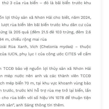
thứ 3 của rùa biển – đó là bãi biển trước khu
n lợi thủy sản xã Nhơn Hải cho biết, năm 2024,
lượt rùa biển lên bãi biển trước khu dân cư của
rứng là 205 quả (đêm 21.5 đẻ 103 trứng, đêm 2.6
,94 m, chiều rộng mai rùa
oài Rùa Xanh, Vích (Chelonia mydas) – thuộc
 của IUCN, phụ lục I của công ước CITES về cấm
n TCCĐ bảo vệ nguồn lợi thủy sản xã Nhơn Hải
gần mép nước nên anh và các thành viên TCCĐ
ách mép biển 70 m, tại khu vực khoanh vùng bảo
 trước, trước khi hỗ trợ rùa mẹ trở lại biển, lần
cho rùa biển với số hiệu VN 1078 để thuận tiện
nh sản”, anh Sáng thông tin thêm.