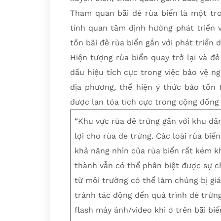
Tham quan bãi đẻ rùa biển là một tro
tỉnh quan tâm định hướng phát triển 
tồn bãi đẻ rùa biển gắn với phát triển d
Hiện tượng rùa biển quay trở lại và đ
dấu hiệu tích cực trong việc bảo vệ n
địa phương, thể hiện ý thức bảo tồn 
được lan tỏa tích cực trong cộng đồng 
“Khu vực rùa đẻ trứng gần với khu dâ
lợi cho rùa đẻ trứng. Các loài rùa b
khả năng nhìn của rùa biển rất kém kh
thành vẫn có thể phân biệt được sự c
từ môi trường có thể làm chúng bị giá
tránh tác động đến quá trình đẻ trứn
flash máy ảnh/video khi ở trên bãi b