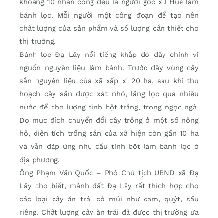
khoảng 10 nhân công đều là người gốc xứ Huế làm
bánh lọc. Mỗi người một công đoạn để tạo nên
chất lượng của sản phẩm và số lượng cần thiết cho
thị trường.
Bánh lọc Đạ Lây nổi tiếng khắp đó đây chính vì
nguồn nguyên liệu làm bánh. Trước đây vùng cây
sắn nguyên liệu của xã xấp xỉ 20 ha, sau khi thu
hoạch cây sắn được xát nhỏ, lắng lọc qua nhiều
nước để cho lượng tinh bột trắng, trong ngọc ngà.
Do mục đích chuyển đổi cây trồng ở một số nông
hộ, diện tích trồng sắn của xã hiện còn gần 10 ha
và vẫn đáp ứng nhu cầu tinh bột làm bánh lọc ở
địa phương.
Ông Phạm Văn Quốc – Phó Chủ tịch UBND xã Đạ
Lây cho biết, mảnh đất Đạ Lây rất thích hợp cho
các loại cây ăn trái có múi như cam, quýt, sầu
riêng. Chất lượng cây ăn trái đã được thị trường ưa