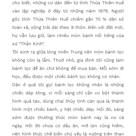
cho biết, những cư dân đến từ tỉnh Thừa Thiên Huế
vào lập nghiệp ở đây từ những năm 1979. Người
gốc tỉnh Thừa Thiên Huế chiếm gần 70 % dân số
toàn xã, sống trải dài theo 9 thôn. Đến với đất mới,
họ vẫn lưu giữ, làm nhiều món bánh nổi tiếng của
xứ “Thần Kinh”.
Tôi sinh ra giữa lòng miền Trung nên món bánh lọc
không còn lạ lẫm. Thuở nhỏ, gia đình tôi cũng làm
bánh lọc để ăn chứ không để mua bán. Mỗi sớm đi
học, đều được một chiếc bánh lọc không có nhân.
Dân ở quê tôi gọi bánh lọc không nhân là những
chiếc dép tông, vì mỗi sáng chỉ cần vo bột thành
hình quả táo, dùng chai thủy tinh cán qua là thành
hình một chiếc bánh, y hệt chiếc dép. Hồi đó, sáng
sớm được thưởng thức món bánh này là no cả
ngày. Hồi đó chưa có dầu ăn, mỡ lợn cũng hiếm,
nên hình thức chế biến chủ yếu là nướng trên than