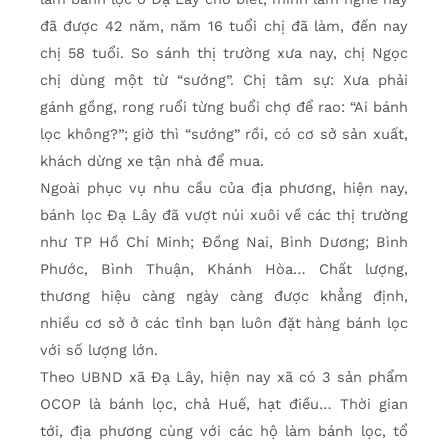
đã được 42 năm, năm 16 tuổi chị đã làm, đến nay
chị 58 tuổi. So sánh thị trường xưa nay, chị Ngọc
chị dùng một từ “sướng”. Chị tâm sự: Xưa phải
gánh gồng, rong ruổi từng buổi chợ để rao: “Ai bánh
lọc không?”; giờ thì “sướng” rồi, có cơ sở sản xuất,
khách dừng xe tận nhà để mua.
Ngoài phục vụ nhu cầu của địa phương, hiện nay,
bánh lọc Đạ Lây đã vượt núi xuôi về các thị trường
như TP Hồ Chí Minh; Đồng Nai, Bình Dương; Bình
Phước, Bình Thuận, Khánh Hòa… Chất lượng,
thương hiệu càng ngày càng được khẳng định,
nhiều cơ sở ở các tỉnh bạn luôn đặt hàng bánh lọc
với số lượng lớn.
Theo UBND xã Đạ Lây, hiện nay xã có 3 sản phẩm
OCOP là bánh lọc, chả Huế, hạt điều… Thời gian
tới, địa phương cùng với các hộ làm bánh lọc, tổ