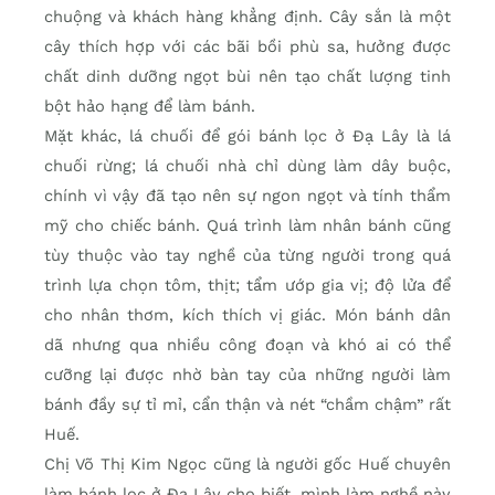
chuộng và khách hàng khẳng định. Cây sắn là một
cây thích hợp với các bãi bồi phù sa, hưởng được
chất dinh dưỡng ngọt bùi nên tạo chất lượng tinh
bột hảo hạng để làm bánh.
Mặt khác, lá chuối để gói bánh lọc ở Đạ Lây là lá
chuối rừng; lá chuối nhà chỉ dùng làm dây buộc,
chính vì vậy đã tạo nên sự ngon ngọt và tính thẩm
mỹ cho chiếc bánh. Quá trình làm nhân bánh cũng
tùy thuộc vào tay nghề của từng người trong quá
trình lựa chọn tôm, thịt; tẩm ướp gia vị; độ lửa để
cho nhân thơm, kích thích vị giác. Món bánh dân
dã nhưng qua nhiều công đoạn và khó ai có thể
cưỡng lại được nhờ bàn tay của những người làm
bánh đầy sự tỉ mỉ, cẩn thận và nét “chầm chậm” rất
Huế.
Chị Võ Thị Kim Ngọc cũng là người gốc Huế chuyên
làm bánh lọc ở Đạ Lây cho biết, mình làm nghề này