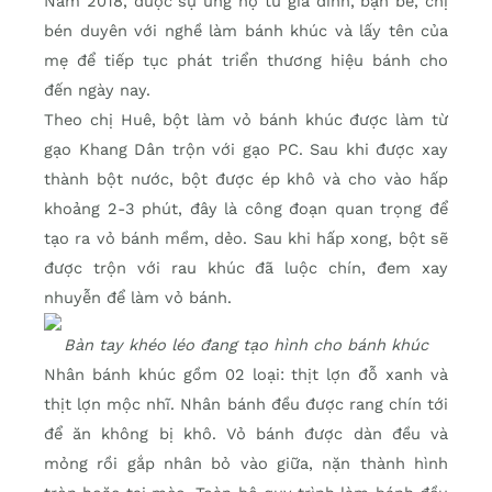
Năm 2018, được sự ủng hộ từ gia đình, bạn bè, chị
bén duyên với nghề làm bánh khúc và lấy tên của
mẹ để tiếp tục phát triển thương hiệu bánh cho
đến ngày nay.
Theo chị Huê, bột làm vỏ bánh khúc được làm từ
gạo Khang Dân trộn với gạo PC. Sau khi được xay
thành bột nước, bột được ép khô và cho vào hấp
khoảng 2-3 phút, đây là công đoạn quan trọng để
tạo ra vỏ bánh mềm, dẻo. Sau khi hấp xong, bột sẽ
được trộn với rau khúc đã luộc chín, đem xay
nhuyễn để làm vỏ bánh.
Bàn tay khéo léo đang tạo hình cho bánh khúc
Nhân bánh khúc gồm 02 loại: thịt lợn đỗ xanh và
thịt lợn mộc nhĩ. Nhân bánh đều được rang chín tới
để ăn không bị khô. Vỏ bánh được dàn đều và
mỏng rồi gắp nhân bỏ vào giữa, nặn thành hình