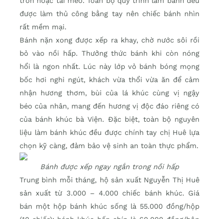
tròn hoặc tai mèo. Toàn bộ quy trình làm bánh đều
được làm thủ công bằng tay nên chiếc bánh nhìn
rất mềm mại.
Bánh nặn xong được xếp ra khay, chờ nước sôi rồi
bỏ vào nồi hấp. Thưởng thức bánh khi còn nóng
hổi là ngon nhất. Lúc này lớp vỏ bánh bóng mọng
bốc hơi nghi ngút, khách vừa thổi vừa ăn để cảm
nhận hương thơm, bùi của lá khúc cùng vị ngậy
béo của nhân, mang đến hương vị độc đáo riêng có
của bánh khúc bà Viện. Đặc biệt, toàn bộ nguyên
liệu làm bánh khúc đều được chính tay chị Huê lựa
chọn kỹ càng, đảm bảo vệ sinh an toàn thực phẩm.
Bánh được xếp ngay ngắn trong nồi hấp
Trung bình mỗi tháng, hộ sản xuất Nguyễn Thị Huê
sản xuất từ 3.000 – 4.000 chiếc bánh khúc. Giá
bán một hộp bánh khúc sống là 55.000 đồng/hộp