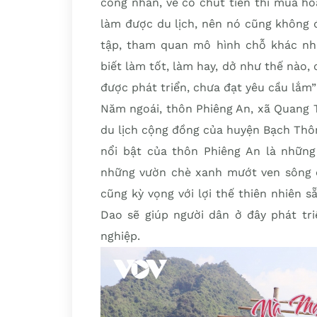
công nhân, về có chút tiền thì mua ho
làm được du lịch, nên nó cũng không 
tập, tham quan mô hình chỗ khác nhi
biết làm tốt, làm hay, dở như thế nào,
được phát triển, chưa đạt yêu cầu lắm
Năm ngoái, thôn Phiêng An, xã Quang 
du lịch cộng đồng của huyện Bạch Thôn
nổi bật của thôn Phiêng An là những
những vườn chè xanh mướt ven sông c
cũng kỳ vọng với lợi thế thiên nhiên 
Dao sẽ giúp người dân ở đây phát tri
nghiệp.