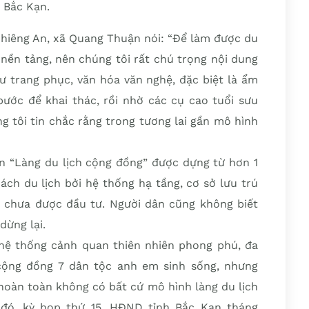
 Bắc Kạn.
iêng An, xã Quang Thuận nói: “Để làm được du
à nền tảng, nên chúng tôi rất chú trọng nội dung
như trang phục, văn hóa văn nghệ, đặc biệt là ẩm
ước để khai thác, rồi nhờ các cụ cao tuổi sưu
 tôi tin chắc rằng trong tương lai gần mô hình
ên “Làng du lịch cộng đồng” được dựng từ hơn 1
ch du lịch bởi hệ thống hạ tầng, cơ sở lưu trú
chưa được đầu tư. Người dân cũng không biết
dừng lại.
hệ thống cảnh quan thiên nhiên phong phú, đa
cộng đồng 7 dân tộc anh em sinh sống, nhưng
hoàn toàn không có bất cứ mô hình làng du lịch
đó, kỳ họp thứ 15, HĐND tỉnh Bắc Kạn tháng