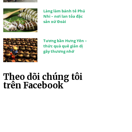
Làng làm bánh tẻ Phú
Nhi – nơi lan tỏa đặc
sản xứ Đoài
Tương bần Hưng Yên –
thức quà quê giản dị
gây thương nhớ
Theo dõi chúng tôi
trên Facebook