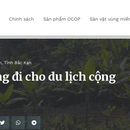
Chính sách
Sản phẩm OCOP
Sản vật vùng miề
n
,
Tỉnh Bắc Kạn
g đi cho du lịch cộng