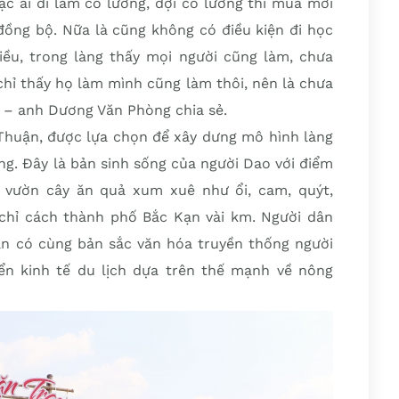
ặc ai đi làm có lương, đợi có lương thì mua mới
đồng bộ. Nữa là cũng không có điều kiện đi học
ều, trong làng thấy mọi người cũng làm, chưa
 chỉ thấy họ làm mình cũng làm thôi, nên là chưa
” – anh Dương Văn Phòng chia sẻ.
Thuận, được lựa chọn để xây dưng mô hình làng
g. Đây là bản sinh sống của người Dao với điểm
 vườn cây ăn quả xum xuê như ổi, cam, quýt,
hỉ cách thành phố Bắc Kạn vài km. Người dân
sẵn có cùng bản sắc văn hóa truyền thống người
ển kinh tế du lịch dựa trên thế mạnh về nông