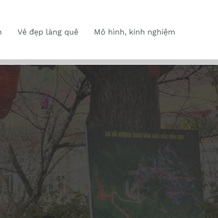
n
Vẻ đẹp làng quê
Mô hình, kinh nghiệm