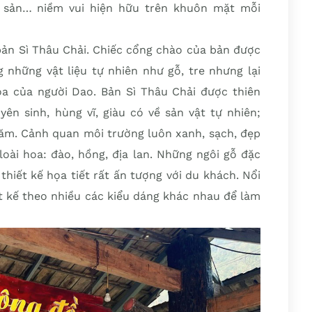
 sản… niềm vui hiện hữu trên khuôn mặt mỗi
bản Sì Thâu Chải. Chiếc cổng chào của bản được
 những vật liệu tự nhiên như gỗ, tre nhưng lại
a của người Dao. Bản Sì Thâu Chải được thiên
ên sinh, hùng vĩ, giàu có về sản vật tự nhiên;
ăm. Cảnh quan môi trường luôn xanh, sạch, đẹp
loài hoa: đào, hồng, địa lan. Những ngôi gỗ đặc
hiết kế họa tiết rất ấn tượng với du khách. Nổi
t kế theo nhiều các kiểu dáng khác nhau để làm