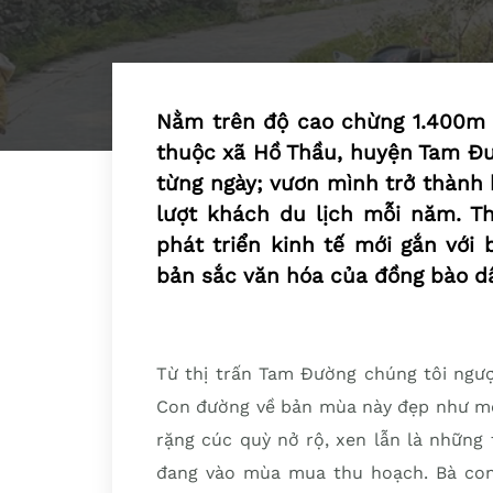
Nằm trên độ cao chừng 1.400m s
thuộc xã Hồ Thầu, huyện Tam Đườ
từng ngày; vươn mình trở thành 
lượt khách du lịch mỗi năm. 
phát triển kinh tế mới gắn với 
bản sắc văn hóa của đồng bào dâ
Từ thị trấn Tam Đường chúng tôi ngượ
Con đường về bản mùa này đẹp như mộ
rặng cúc quỳ nở rộ, xen lẫn là những
đang vào mùa mua thu hoạch. Bà con 