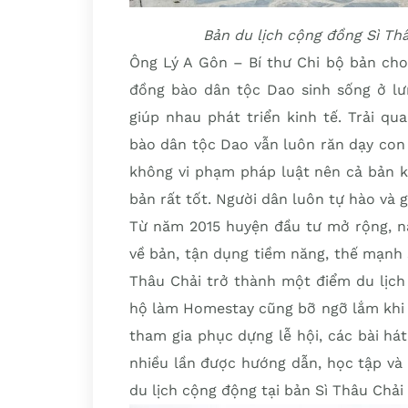
Bản du lịch cộng đồng Sì Th
Ông Lý A Gôn – Bí thư Chi bộ bản cho
đồng bào dân tộc Dao sinh sống ở lư
giúp nhau phát triển kinh tế. Trải q
bào dân tộc Dao vẫn luôn răn dạy con 
không vi phạm pháp luật nên cả bản k
bản rất tốt. Người dân luôn tự hào và 
Từ năm 2015 huyện đầu tư mở rộng, n
về bản, tận dụng tiềm năng, thế mạnh
Thâu Chải trở thành một điểm du lịch
hộ làm Homestay cũng bỡ ngỡ lắm khi c
tham gia phục dựng lễ hội, các bài h
nhiều lần được hướng dẫn, học tập và 
du lịch cộng động tại bản Sì Thâu Chải