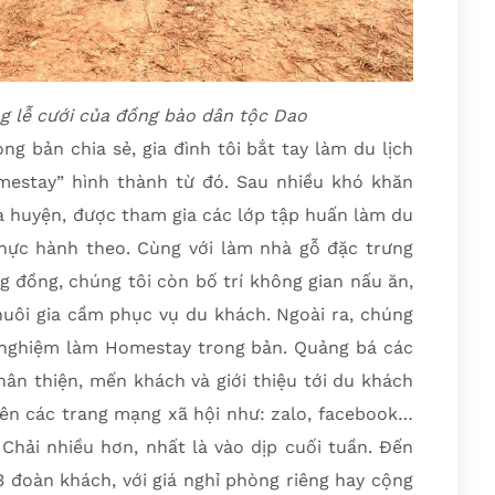
g lễ cưới của đồng bào dân tộc Dao
 bản chia sẻ, gia đình tôi bắt tay làm du lịch
estay” hình thành từ đó. Sau nhiều khó khăn
a huyện, được tham gia các lớp tập huấn làm du
thực hành theo. Cùng với làm nhà gỗ đặc trưng
 đồng, chúng tôi còn bố trí không gian nấu ăn,
nuôi gia cầm phục vụ du khách. Ngoài ra, chúng
 nghiệm làm Homestay trong bản. Quảng bá các
hân thiện, mến khách và giới thiệu tới du khách
rên các trang mạng xã hội như: zalo, facebook…
Chải nhiều hơn, nhất là vào dịp cuối tuần. Đến
3 đoàn khách, với giá nghỉ phòng riêng hay cộng