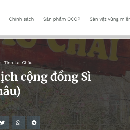
Chính sách
Sản phẩm OCOP
Sản vật vùng miề
n
,
Tỉnh Lai Châu
ịch cộng đồng Sì
hâu)