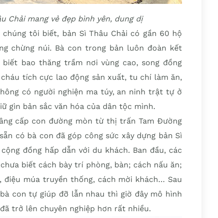
âu Chải mang vẻ đẹp bình yên, dung dị
 chúng tôi biết, bản Sì Thâu Chải có gần 60 hộ
ng chừng núi. Bà con trong bản luôn đoàn kết
ua biết bao thăng trầm nơi vùng cao, song đồng
cháu tích cực lao động sản xuất, tu chí làm ăn,
hông có người nghiện ma túy, an ninh trật tự ở
giữ gìn bản sắc văn hóa của dân tộc mình.
âng cấp con đường mòn từ thị trấn Tam Đường
 sẵn có bà con đã góp công sức xây dựng bản Sì
 cộng đồng hấp dẫn với du khách. Ban đầu, các
hưa biết cách bày trí phòng, bàn; cách nấu ăn;
át, điệu múa truyền thống, cách mời khách… Sau
bà con tự giúp đỡ lẫn nhau thì giờ đây mô hình
 đã trở lên chuyên nghiệp hơn rất nhiều.