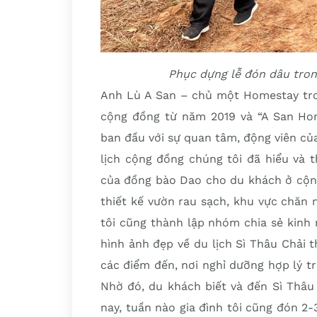
Phục dựng lễ đón dâu tron
Anh Lù A San – chủ một Homestay trong
cộng đồng từ năm 2019 và “A San Hom
ban đầu với sự quan tâm, động viên củ
lịch cộng đồng chúng tôi đã hiểu và 
của đồng bào Dao cho du khách ở cộng
thiết kế vườn rau sạch, khu vực chăn 
tôi cũng thành lập nhóm chia sẻ kinh
hình ảnh đẹp về du lịch Sì Thâu Chải t
các điểm đến, nơi nghỉ dưỡng hợp lý t
Nhờ đó, du khách biết và đến Sì Thâu 
nay, tuần nào gia đình tôi cũng đón 2-