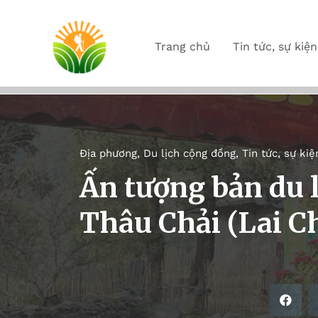
Trang chủ
Tin tức, sự kiện
Địa phương
,
Du lịch cộng đồng
,
Tin tức, sự kiệ
Ấn tượng bản du l
Thâu Chải (Lai C