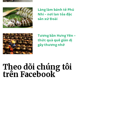
Làng làm bánh tẻ Phú
Nhi – nơi lan tỏa đặc
sản xứ Đoài
Tương bần Hưng Yên –
thức quà quê giản dị
gây thương nhớ
Theo dõi chúng tôi
trên Facebook