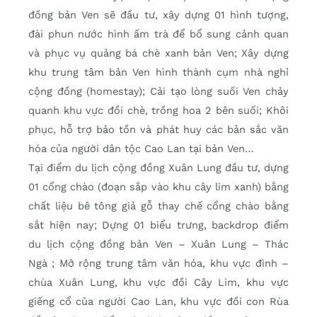
đồng bản Ven sẽ đầu tư, xây dựng 01 hình tượng,
đài phun nước hình ấm trà để bổ sung cảnh quan
và phục vụ quảng bá chè xanh bản Ven; Xây dựng
khu trung tâm bản Ven hình thành cụm nhà nghỉ
cộng đồng (homestay); Cải tạo lòng suối Ven chảy
quanh khu vực đồi chè, trồng hoa 2 bên suối; Khôi
phục, hỗ trợ bảo tồn và phát huy các bản sắc văn
hóa của người dân tộc Cao Lan tại bản Ven…
Tại điểm du lịch cộng đồng Xuân Lung đầu tư, dựng
01 cổng chào (đoạn sắp vào khu cây lim xanh) bằng
chất liệu bê tông giả gỗ thay chế cổng chào bằng
sắt hiện nay; Dựng 01 biểu trưng, backdrop điểm
du lịch cộng đồng bản Ven – Xuân Lung – Thác
Ngà ; Mở rộng trung tâm văn hóa, khu vực đình –
chùa Xuân Lung, khu vực đồi Cây Lim, khu vực
giếng cổ của người Cao Lan, khu vực đồi con Rùa