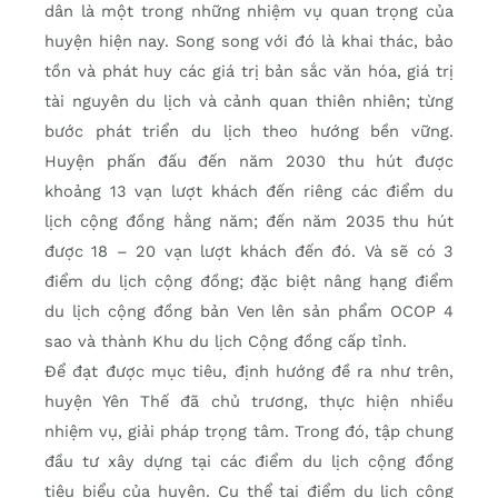
dân là một trong những nhiệm vụ quan trọng của
huyện hiện nay. Song song với đó là khai thác, bảo
tồn và phát huy các giá trị bản sắc văn hóa, giá trị
tài nguyên du lịch và cảnh quan thiên nhiên; từng
bước phát triển du lịch theo hướng bền vững.
Huyện phấn đấu đến năm 2030 thu hút được
khoảng 13 vạn lượt khách đến riêng các điểm du
lịch cộng đồng hằng năm; đến năm 2035 thu hút
được 18 – 20 vạn lượt khách đến đó. Và sẽ có 3
điểm du lịch cộng đồng; đặc biệt nâng hạng điểm
du lịch cộng đồng bản Ven lên sản phẩm OCOP 4
sao và thành Khu du lịch Cộng đồng cấp tỉnh.
Để đạt được mục tiêu, định hướng đề ra như trên,
huyện Yên Thế đã chủ trương, thực hiện nhiều
nhiệm vụ, giải pháp trọng tâm. Trong đó, tập chung
đầu tư xây dựng tại các điểm du lịch cộng đồng
tiêu biểu của huyện. Cụ thể tại điểm du lịch cộng