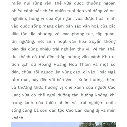
miền núi rừng Yên Thế vừa được thưởng ngoạn
nhiều cảnh sắc thiên nhiên tươi đẹp với dáng vẻ oai
nghiêm, hùng vĩ của đại ngàn; vừa được hoà mình
vào cuộc sống mang đậm bản sắc văn hoá của các
dân tộc địa phương với các phong tục, tập quán,
tín ngưỡng, nét sinh hoạt văn hoá truyền thống
bàn địa cùng nhiều trải nghiệm thú vị. Về Yên Thế,
du khách có thể đến thắp hương vãn cảnh Khu di
tích lịch sử Hoàng Hoàng Hoa Thám và một số
đền, chùa, rồi ngược lên vùng cao, đi vào Thác Ngà
tắm mát, hay đến với bản Ven – Xuân Lương, thăm
và thưởng thức hương vị chè xanh của người Cao
Lan; vừa có thể nghỉ dưỡng tận hưởng không khí
trong lành của thiên nhiên và trải nghiệm cuộc
sống cùng bà con dân tộc Cao Lan dung dị và mến
khách.