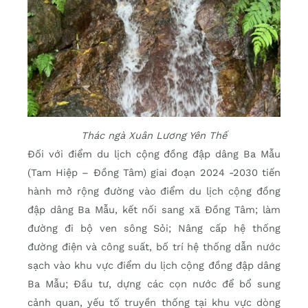
Thác ngà Xuân Lương Yên Thế
Đối với điểm du lịch cộng đồng đập dâng Ba Mẫu
(Tam Hiệp – Đồng Tâm) giai đoạn 2024 -2030 tiến
hành mở rộng đường vào điểm du lịch cộng đồng
đập dâng Ba Mẫu, kết nối sang xã Đồng Tâm; làm
đường đi bộ ven sông Sỏi; Nâng cấp hệ thống
đường điện và công suất, bố trí hệ thống dẫn nước
sạch vào khu vực điểm du lịch cộng đồng đập dâng
Ba Mẫu; Đầu tư, dựng các cọn nước để bổ sung
cảnh quan, yếu tố truyền thống tại khu vực dòng