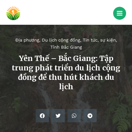
Địa phương
,
Du lịch cộng đồng
,
Tin tức, sự kiện
,
Tỉnh Bắc Giang
Yên Thế – Bắc Giang: Tập
trung phát triển du lịch cộng
đồng để thu hút khách du
lịch