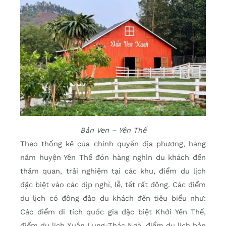
Bản Ven – Yên Thế
Theo thống kê của chính quyền địa phương, hàng
năm huyện Yên Thế đón hàng nghìn du khách đến
thăm quan, trải nghiệm tại các khu, điểm du lịch
đặc biệt vào các dịp nghỉ, lễ, tết rất đông. Các điểm
du lịch có đông đảo du khách đến tiêu biểu như:
Các điểm di tích quốc gia đặc biệt Khởi Yên Thế,
điểm du lịch Xuân Lung-Thác Ngà, điểm du lịch bản