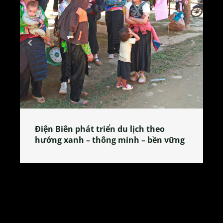
 theo
Làng làm bánh tẻ Phú Nhi – nơi lan
 bền vững
tỏa đặc sản xứ Đoài