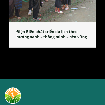
Làng làm bánh tẻ Phú Nhi – nơi lan
tỏa đặc sản xứ Đoài