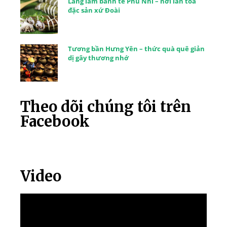
Làng làm bánh tẻ Phú Nhi – nơi lan tỏa
đặc sản xứ Đoài
Tương bần Hưng Yên – thức quà quê giản
dị gây thương nhớ
Theo dõi chúng tôi trên
Facebook
Video