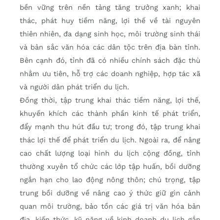
bền vững trên nền tảng tăng trưởng xanh; khai
thác, phát huy tiềm năng, lợi thế về tài nguyên
thiên nhiên, đa dạng sinh học, môi trường sinh thái
và bản sắc văn hóa các dân tộc trên địa bàn tỉnh.
Bên cạnh đó, tỉnh đã có nhiều chính sách đặc thù
nhằm ưu tiên, hỗ trợ các doanh nghiệp, hợp tác xã
và người dân phát triển du lịch.
Đồng thời, tập trung khai thác tiềm năng, lợi thế,
khuyến khích các thành phần kinh tế phát triển,
đẩy mạnh thu hút đầu tư; trong đó, tập trung khai
thác lợi thế để phát triển du lịch. Ngoài ra, để nâng
cao chất lượng loại hình du lịch cộng đồng, tỉnh
thường xuyên tổ chức các lớp tập huấn, bồi dưỡng
ngắn hạn cho lao động nông thôn; chú trọng, tập
trung bồi dưỡng về nâng cao ý thức giữ gìn cảnh
quan môi trường, bảo tồn các giá trị văn hóa bản
địa, kiến thức, kỹ năng về kinh doanh du lịch gắn