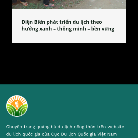
Làng làm bánh tẻ Phú Nhi – nơi lan
tỏa đặc sản xứ Đoài
Chuyên trang quảng bá du lịch nông thôn trên website
du lịch quốc gia của Cục Du lịch Quốc gia Việt Nam