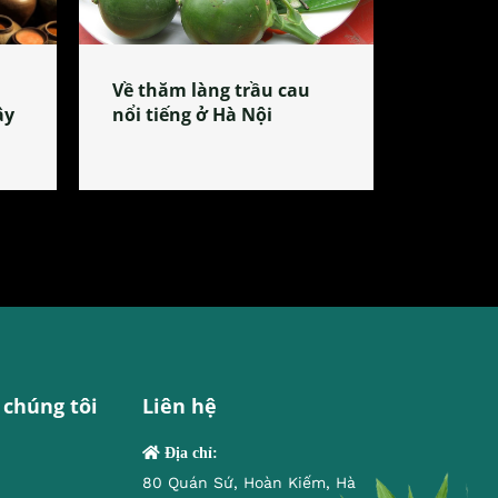
Về thăm làng trầu cau
ây
nổi tiếng ở Hà Nội
 chúng tôi
Liên hệ
Địa chỉ:
80 Quán Sứ, Hoàn Kiếm, Hà