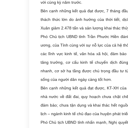
với cùng kỳ năm trước.
Bên cạnh những kết quả đạt được, 7 tháng đầu
thách thức lớn do ảnh hưởng của thời tiết, dị
Xuân giảm 2.478 tấn và sản lượng khai thác th
Phó Chủ tịch UBND tỉnh Trần Phước Hiền đánh
ương, của Tỉnh cùng với sự nỗ lực của cả hệ thố
các lĩnh vực kinh tế, văn hóa xã hội, đảm bảo
tăng trưởng, cơ cấu kinh tế chuyển dịch đún
nhanh, cơ sở hạ tầng được chú trọng đầu tư t
sống của người dân ngày càng tốt hơn.
Bên cạnh những kết quả đạt được, KT-XH của hu
nhà nước về đất đai, quy hoạch chưa chặt chẽ;
đảm bảo; chưa tận dụng và khai thác hết nguồn 
lịch – ngành kinh tế chủ đạo của huyện phát tr
Phó Chủ tịch UBND tỉnh nhấn mạnh, Nghị quyết 