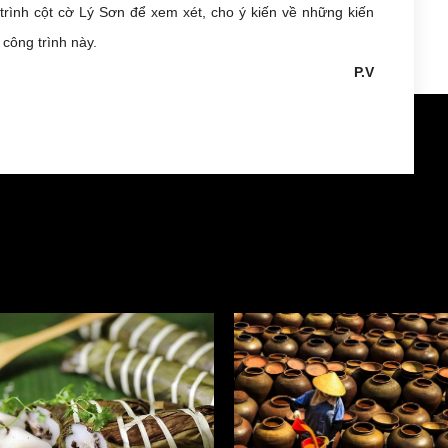
 trình cột cờ Lý Sơn để xem xét, cho ý kiến về những kiến
công trình này.
P.V