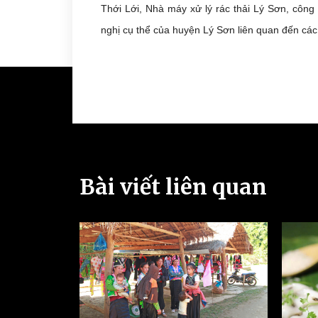
Thới Lới, Nhà máy xử lý rác thải Lý Sơn, công
nghị cụ thể của huyện Lý Sơn liên quan đến các 
Bài viết liên quan