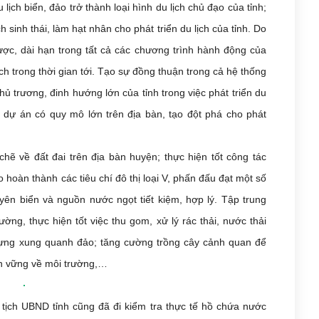
lịch biển, đảo trở thành loại hình du lịch chủ đạo của tỉnh;
sinh thái, làm hạt nhân cho phát triển du lịch của tỉnh. Do
ược, dài hạn trong tất cả các chương trình hành động của
ch trong thời gian tới. Tạo sự đồng thuận trong cả hệ thống
hủ trương, đinh hướng lớn của tỉnh trong việc phát triển du
m, dự án có quy mô lớn trên địa bàn, tạo đột phá cho phát
hẽ về đất đai trên địa bàn huyện; thực hiện tốt công tác
hoàn thành các tiêu chí đô thị loại V, phấn đấu đạt một số
guyên biển và nguồn nước ngọt tiết kiệm, hợp lý. Tập trung
ờng, thực hiện tốt việc thu gom, xử lý rác thải, nước thải
 dựng xung quanh đảo; tăng cường trồng cây cảnh quan để
n vững về môi trường,…
tịch UBND tỉnh cũng đã đi kiểm tra thực tế hồ chứa nước