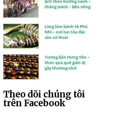
lịch theo hướng xanh –
thông minh – bền vững
Làng làm bánh tẻ Phú
Nhi – nơi lan tỏa đặc
sản xứ Đoài
Tương bần Hưng Yên –
thức quà quê giản dị
gây thương nhớ
Theo dõi chúng tôi
trên Facebook