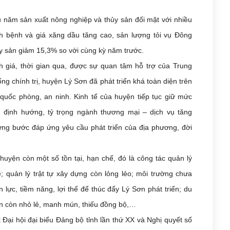
 năm sản xuất nông nghiệp và thủy sản đối mặt với nhiều
ch bệnh và giá xăng dầu tăng cao, sản lượng tỏi vụ Đông
ủy sản giảm 15,3% so với cùng kỳ năm trước.
 giá, thời gian qua, được sự quan tâm hỗ trợ của Trung
ng chính trị, huyện Lý Sơn đã phát triển khá toàn diện trên
 quốc phòng, an ninh. Kinh tế của huyện tiếp tục giữ mức
g định hướng, tỷ trọng ngành thương mại – dịch vụ tăng
ừng bước đáp ứng yêu cầu phát triển của địa phương, đời
yện còn một số tồn tại, hạn chế, đó là công tác quản lý
 quản lý trật tự xây dựng còn lỏng lẻo; môi trường chưa
lực, tiềm năng, lợi thế để thúc đẩy Lý Sơn phát triển; du
iển còn nhỏ lẻ, manh mún, thiếu đồng bộ,…
Đại hội đại biểu Đảng bộ tỉnh lần thứ XX và Nghị quyết số