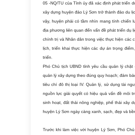
05 -NQ/TU của Tỉnh ủy đã xác định phát triển du 
xây dựng huyện đảo Lý Sơn trở thành đảo du lịch 
vậy, huyện phải có tầm nhìn mang tính chiến l
địa phương liên quan đến vấn đề phát triển dụ lị
chính trị và Nhân dân trong việc thực hiện các c
lịch, triển khai thực hiện các dự án trọng điể
triển.
Phó Chủ tịch UBND tỉnh yêu cầu quản lý chặt c
quản lý xây dựng theo đúng quy hoạch; đảm bảo 
tiêu chí đô thị loại IV. Quản lý, sử dụng tài n
nguồn lực giải quyết có hiệu quả vấn đề môi trư
sinh hoạt, đất thải nông nghiệp, phế thải xây
huyện Lý Sơn ngày càng xanh, sạch, đẹp và bề
Trước khi làm việc với huyện Lý Sơn, Phó Chủ 