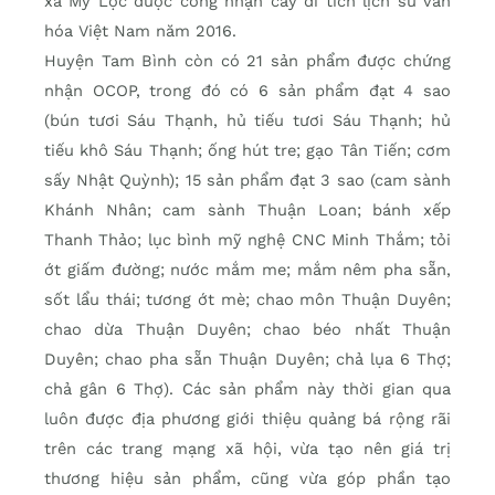
xã Mỹ Lộc được công nhận cây di tích lịch sử văn
hóa Việt Nam năm 2016.
Huyện Tam Bình còn có 21 sản phẩm được chứng
nhận OCOP, trong đó có 6 sản phẩm đạt 4 sao
(bún tươi Sáu Thạnh, hủ tiếu tươi Sáu Thạnh; hủ
tiếu khô Sáu Thạnh; ống hút tre; gạo Tân Tiến; cơm
sấy Nhật Quỳnh); 15 sản phẩm đạt 3 sao (cam sành
Khánh Nhân; cam sành Thuận Loan; bánh xếp
Thanh Thảo; lục bình mỹ nghệ CNC Minh Thắm; tỏi
ớt giấm đường; nước mắm me; mắm nêm pha sẵn,
sốt lẩu thái; tương ớt mè; chao môn Thuận Duyên;
chao dừa Thuận Duyên; chao béo nhất Thuận
Duyên; chao pha sẵn Thuận Duyên; chả lụa 6 Thợ;
chả gân 6 Thợ). Các sản phẩm này thời gian qua
luôn được địa phương giới thiệu quảng bá rộng rãi
trên các trang mạng xã hội, vừa tạo nên giá trị
thương hiệu sản phẩm, cũng vừa góp phần tạo