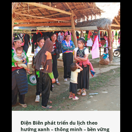
o
Làng làm bánh tẻ Phú Nhi – nơi lan
n vững
tỏa đặc sản xứ Đoài