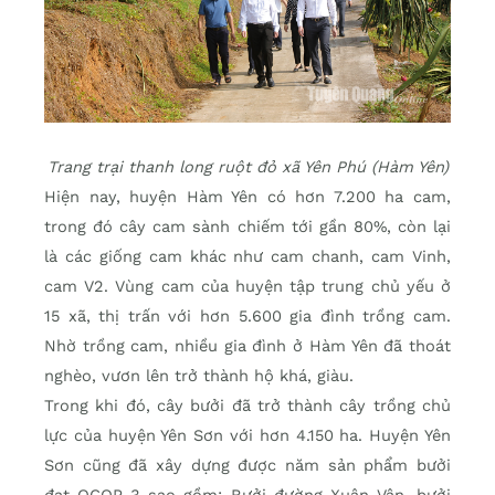
Trang trại thanh long ruột đỏ xã Yên Phú (Hàm Yên)
Hiện nay, huyện Hàm Yên có hơn 7.200 ha cam,
trong đó cây cam sành chiếm tới gần 80%, còn lại
là các giống cam khác như cam chanh, cam Vinh,
cam V2. Vùng cam của huyện tập trung chủ yếu ở
15 xã, thị trấn với hơn 5.600 gia đình trồng cam.
Nhờ trồng cam, nhiều gia đình ở Hàm Yên đã thoát
nghèo, vươn lên trở thành hộ khá, giàu.
Trong khi đó, cây bưởi đã trở thành cây trồng chủ
lực của huyện Yên Sơn với hơn 4.150 ha. Huyện Yên
Sơn cũng đã xây dựng được năm sản phẩm bưởi
đạt OCOP 3 sao gồm: Bưởi đường Xuân Vân, bưởi