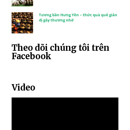
Tương bần Hưng Yên – thức quà quê giản
dị gây thương nhớ
Theo dõi chúng tôi trên
Facebook
Video