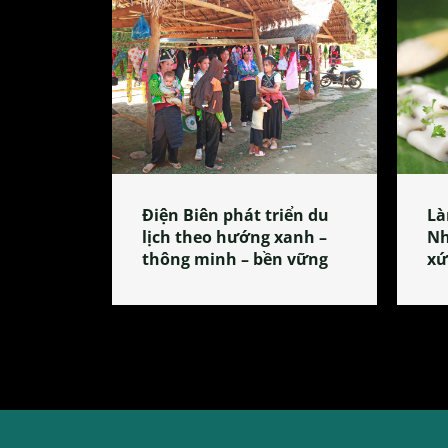
Điện Biên phát triển du
Là
lịch theo hướng xanh –
Nh
thông minh – bền vững
xứ