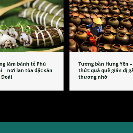
ng làm bánh tẻ Phú
Tương bần Hưng Yên –
i – nơi lan tỏa đặc sản
thức quà quê giản dị g
 Đoài
thương nhớ