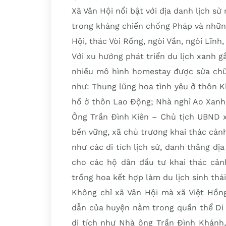
Xã Vân Hội nổi bật với địa danh lịch 
trong kháng chiến chống Pháp và nhữn
Hội, thác Vòi Rồng, ngòi Vần, ngòi Lĩnh
Với xu hướng phát triển du lịch xanh gắ
nhiều mô hình homestay được sửa chữ
như: Thung lũng hoa tình yêu ở thôn 
hồ ở thôn Lao Động; Nhà nghỉ Ao Xan
Ông Trần Đình Kiên – Chủ tịch UBND xã
bền vững, xã chủ trương khai thác cản
như các di tích lịch sử, danh thắng đị
cho các hộ dân đầu tư khai thác cản
trồng hoa kết hợp làm du lịch sinh thái
Không chỉ xã Vân Hội mà xã Việt Hồng
dẫn của huyện nằm trong quần thể Di t
di tích như Nhà ông Trần Đình Khánh,