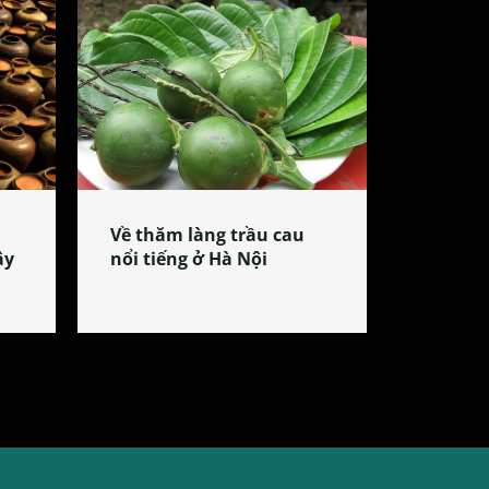
Về thăm làng trầu cau
ây
nổi tiếng ở Hà Nội