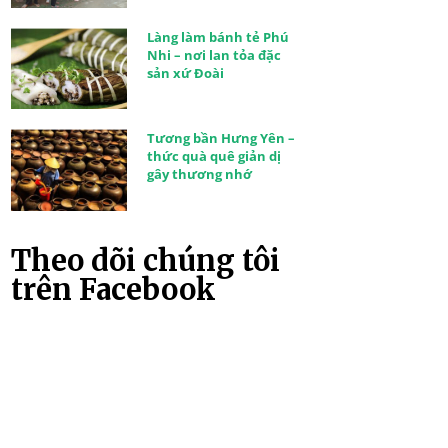
Làng làm bánh tẻ Phú
Nhi – nơi lan tỏa đặc
sản xứ Đoài
Tương bần Hưng Yên –
thức quà quê giản dị
gây thương nhớ
Theo dõi chúng tôi
trên Facebook