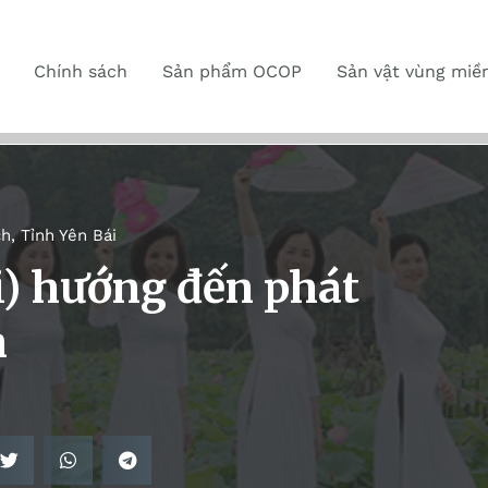
Chính sách
Sản phẩm OCOP
Sản vật vùng miề
ch
,
Tỉnh Yên Bái
i) hướng đến phát
h