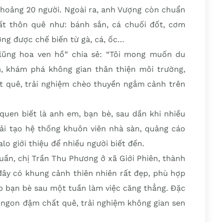
khoảng 20 người. Ngoài ra, anh Vượng còn chuẩn
t thôn quê như: bánh sắn, cá chuối đốt, cơm
ớng được chế biến từ gà, cá, ốc…
ũng hoa ven hồ” chia sẻ: “Tôi mong muốn du
, khám phá không gian thân thiện môi trường,
 quê, trải nghiệm chèo thuyền ngắm cảnh trên
uen biết là anh em, bạn bè, sau dần khi nhiều
cải tạo hệ thống khuôn viên nhà sàn, quảng cáo
lo giới thiệu để nhiều người biết đến.
uần, chị Trần Thu Phương ở xã Giới Phiên, thành
đây có khung cảnh thiên nhiên rất đẹp, phù hợp
tập bạn bè sau một tuần làm việc căng thẳng. Đặc
 ngon đậm chất quê, trải nghiệm không gian sen