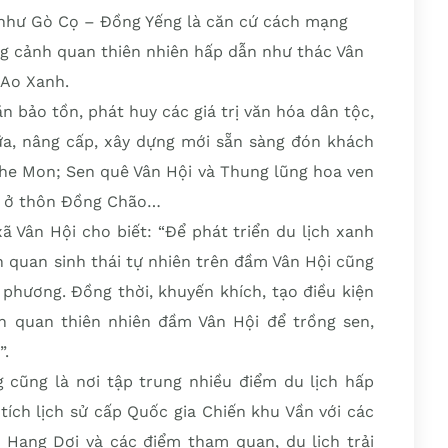
sử như Gò Cọ – Đồng Yếng là căn cứ cách mạng
g cảnh quan thiên nhiên hấp dẫn như thác Vân
, Ao Xanh.
n bảo tồn, phát huy các giá trị văn hóa dân tộc,
a, nâng cấp, xây dựng mới sẵn sàng đón khách
Khe Mon; Sen quê Vân Hội và Thung lũng hoa ven
h ở thôn Đồng Chão…
 Vân Hội cho biết: “Để phát triển du lịch xanh
h quan sinh thái tự nhiên trên đầm Vân Hội cũng
a phương. Đồng thời, khuyến khích, tạo điều kiện
h quan thiên nhiên đầm Vân Hội để trồng sen,
”.
 cũng là nơi tập trung nhiều điểm du lịch hấp
ích lịch sử cấp Quốc gia Chiến khu Vần với các
 Hang Dơi và các điểm tham quan, du lịch trải