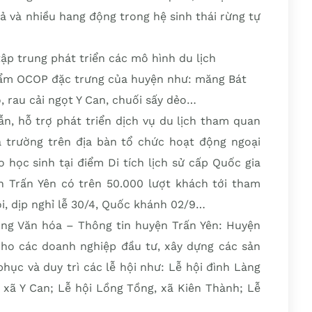
 và nhiều hang động trong hệ sinh thái rừng tự
tập trung phát triển các mô hình du lịch
phẩm OCOP đặc trưng của huyện như: măng Bát
o, rau cải ngọt Y Can, chuối sấy dẻo…
n, hỗ trợ phát triển dịch vụ du lịch tham quan
hà trường trên địa bàn tổ chức hoạt động ngoại
 học sinh tại điểm Di tích lịch sử cấp Quốc gia
 Trấn Yên có trên 50.000 lượt khách tới tham
ội, dịp nghỉ lễ 30/4, Quốc khánh 02/9…
g Văn hóa – Thông tin huyện Trấn Yên: Huyện
 cho các doanh nghiệp đầu tư, xây dựng các sản
phục và duy trì các lễ hội như: Lễ hội đình Làng
, xã Y Can; Lễ hội Lồng Tồng, xã Kiên Thành; Lễ