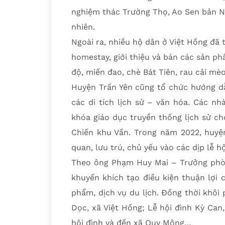
nghiệm thác Trường Thọ, Ao Sen bản Nả
nhiên.
Ngoài ra, nhiều hộ dân ở Việt Hồng đã 
homestay, giới thiệu và bán các sản 
độ, miến đao, chè Bát Tiên, rau cải mè
Huyện Trấn Yên cũng tổ chức hướng dẫ
các di tích lịch sử – văn hóa. Các n
khóa giáo dục truyền thống lịch sử cho
Chiến khu Vần. Trong năm 2022, huyện
quan, lưu trú, chủ yếu vào các dịp lễ h
Theo ông Phạm Huy Mai – Trưởng phòn
khuyến khích tạo điều kiện thuận lợi
phẩm, dịch vụ du lịch. Đồng thời khôi 
Dọc, xã Việt Hồng; Lễ hội đình Kỳ Can
hội đình và đền xã Quy Mông…