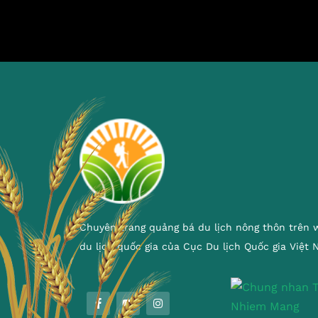
Chuyên trang quảng bá du lịch nông thôn trên 
du lịch quốc gia của Cục Du lịch Quốc gia Việt