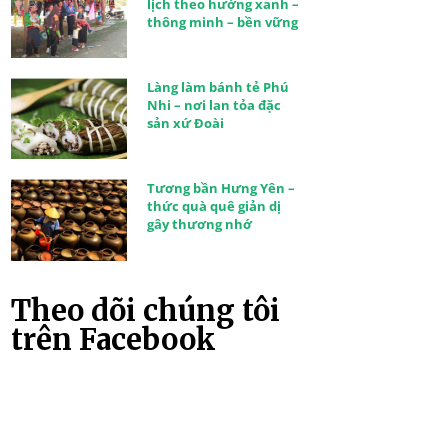
lịch theo hướng xanh –
thông minh – bền vững
Làng làm bánh tẻ Phú
Nhi – nơi lan tỏa đặc
sản xứ Đoài
Tương bần Hưng Yên –
thức quà quê giản dị
gây thương nhớ
Theo dõi chúng tôi
trên Facebook