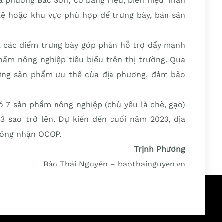
à phường Bắc Sơn; có bảng hiệu, biển hiệu nhận
 kệ hoặc khu vực phù hợp để trưng bày, bán sản
g, các điểm trưng bày góp phần hỗ trợ đẩy mạnh
ẩm nông nghiệp tiêu biểu trên thị trường. Qua
ững sản phẩm ưu thế của địa phương, đảm bảo
ó 7 sản phẩm nông nghiệp (chủ yếu là chè, gạo)
sao trở lên. Dự kiến đến cuối năm 2023, địa
công nhận OCOP.
Trịnh Phương
Báo Thái Nguyên – baothainguyen.vn