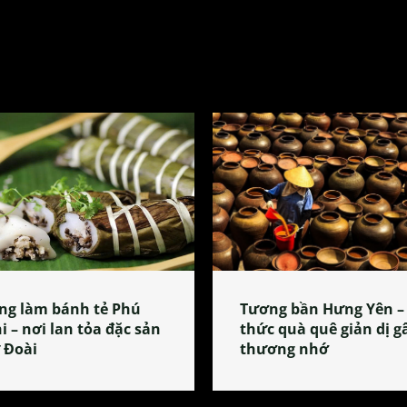
ng làm bánh tẻ Phú
Tương bần Hưng Yên –
i – nơi lan tỏa đặc sản
thức quà quê giản dị g
 Đoài
thương nhớ