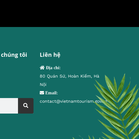
 chúng tôi
Liên hệ
Địa chỉ:
80 Quán Sứ, Hoàn Kiếm, Hà
Nội
Email:
contact@vietnamtourism.gov.vn