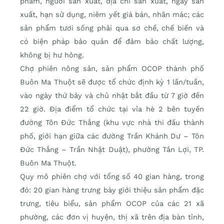
phẩm, người sản xuất, địa chỉ sản xuất, ngày sản
xuất, hạn sử dụng, niêm yết giá bán, nhãn mác; các
sản phẩm tươi sống phải qua sơ chế, chế biến và
có biện pháp bảo quản để đảm bảo chất lượng,
không bị hư hỏng.
Chợ phiên nông sản, sản phẩm OCOP thành phố
Buôn Ma Thuột sẽ được tổ chức định kỳ 1 lần/tuần,
vào ngày thứ bảy và chủ nhật bắt đầu từ 7 giờ đến
22 giờ. Địa điểm tổ chức tại vỉa hè 2 bên tuyến
đường Tôn Đức Thắng (khu vực nhà thi đấu thành
phố, giới hạn giữa các đường Trần Khánh Dư – Tôn
Đức Thắng – Trần Nhật Duật), phường Tân Lợi, TP.
Buôn Ma Thuột.
Quy mô phiên chợ với tổng số 40 gian hàng, trong
đó: 20 gian hàng trưng bày giới thiệu sản phẩm đặc
trưng, tiêu biểu, sản phẩm OCOP của các 21 xã
phường, các đơn vị huyện, thị xã trên địa bàn tỉnh,