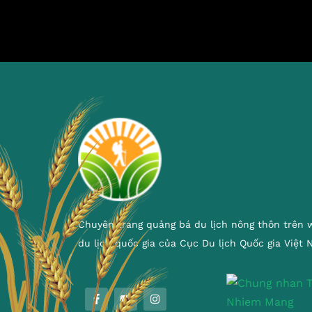
Chuyên trang quảng bá du lịch nông thôn trên 
du lịch quốc gia của Cục Du lịch Quốc gia Việt