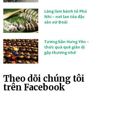
Làng làm bánh tẻ Phú
Nhi – nơi lan tỏa đặc
sản xứ Đoài
Tương bần Hưng Yên –
thức quà quê giản dị
gây thương nhớ
Theo dõi chúng tôi
trên Facebook