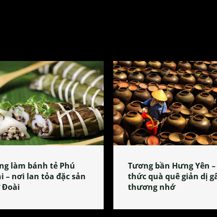
ng làm bánh tẻ Phú
Tương bần Hưng Yên –
i – nơi lan tỏa đặc sản
thức quà quê giản dị g
 Đoài
thương nhớ