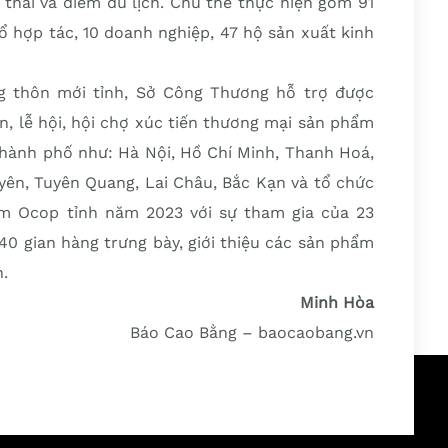
h thái và điểm du lịch. Chủ thể thực hiện gồm 91
tổ hợp tác, 10 doanh nghiệp, 47 hộ sản xuất kinh
g thôn mới tỉnh, Sở Công Thương hỗ trợ được
ện, lễ hội, hội chợ xúc tiến thương mại sản phẩm
thành phố như: Hà Nội, Hồ Chí Minh, Thanh Hoá,
yên, Tuyên Quang, Lai Châu, Bắc Kạn và tổ chức
m Ocop tỉnh năm 2023 với sự tham gia của 23
40 gian hàng trưng bày, giới thiệu các sản phẩm
.
Minh Hòa
Báo Cao Bằng – baocaobang.vn