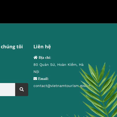
 chúng tôi
Liên hệ
Địa chỉ:
80 Quán Sứ, Hoàn Kiếm, Hà
Nội
Email:
contact@vietnamtourism.gov.vn