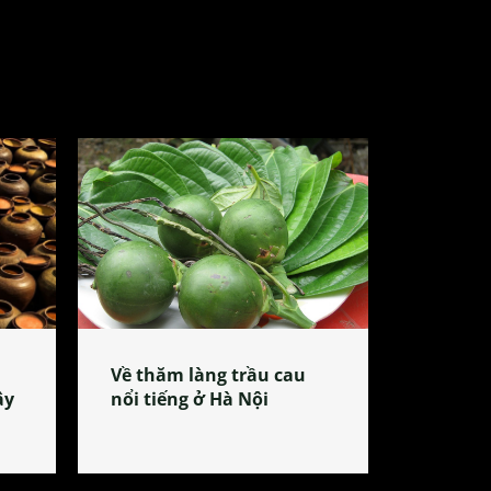
Về thăm làng trầu cau
ây
nổi tiếng ở Hà Nội