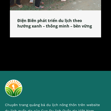
Làng làm bánh tẻ Phú Nhi – nơi lan
tỏa đặc sản xứ Đoài
Chuyên trang quảng bá du lịch nông thôn trên website
du lịch quốc gia của Cục Du lịch Quốc gia Việt Nam