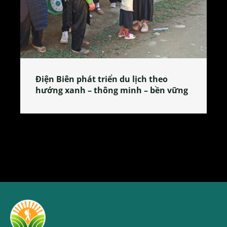
ch theo
Làng làm bánh tẻ Phú Nhi – nơi l
 – bền vững
tỏa đặc sản xứ Đoài