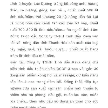
Linh ở huyện Lạc Dương trồng bồ công anh, hương
thảo, xạ hương, gừng, bạc hà…, chiết xuất 500 lít
tinh dầu/năm; với khoảng 20 hộ nông dân Đà Lạt
và vùng phụ cận canh tác các loại bơ sáp, chiết
xuất 700-800 lít tinh dầu/năm… Ra ngoài tỉnh Lâm
Đồng, bước đầu Công ty TNHH Tinh dầu Kava liên
kết với nông dân tỉnh Thanh Hóa sản xuất các loại
cây ngải, quế, sả, bưởi, quýt…, chiết xuất hàng
trăm lít tinh dầu mỗi năm.
Hiện tại, Công ty TNHH Tinh dầu Kava đang chế
biến tinh dầu thiên nhiên OCOP 3 sao với gần 30
dòng sản phẩm xông hơi và massage, dự kiến nâng
cấp lên 4 sao trong năm tới. Đồng thời, tiếp tục
nghiên cứu sản xuất các sản phẩm mới thuần tự
nhiên như xà phòng, dầu gội, nước lau sàn, nước
rửa chén… theo nhu cầu sử dụng an toàn cho sức
khỏe người tiêu dùng.