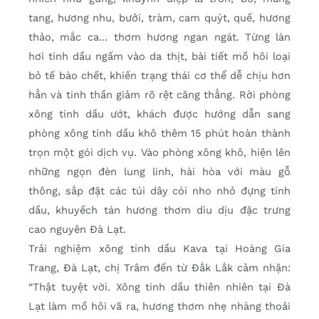
tang, hương nhu, bưởi, tràm, cam quýt, quế, hương
thảo, mắc ca… thơm hương ngan ngát. Từng làn
hơi tinh dầu ngấm vào da thịt, bài tiết mồ hôi loại
bỏ tế bào chết, khiến trạng thái cơ thể dễ chịu hơn
hẳn và tinh thần giảm rõ rệt căng thẳng. Rời phòng
xông tinh dầu ướt, khách được hướng dẫn sang
phòng xông tinh dầu khô thêm 15 phút hoàn thành
trọn một gói dịch vụ. Vào phòng xông khô, hiện lên
những ngọn đèn lung linh, hài hòa với màu gỗ
thông, sắp đặt các túi dây cói nho nhỏ đựng tinh
dầu, khuyếch tán hương thơm dìu dịu đặc trưng
cao nguyên Đà Lạt.
Trải nghiệm xông tinh dầu Kava tại Hoàng Gia
Trang, Đà Lạt, chị Trâm đến từ Đắk Lắk cảm nhận:
“Thật tuyệt vời. Xông tinh dầu thiên nhiên tại Đà
Lạt làm mồ hôi vã ra, hương thơm nhẹ nhàng thoải