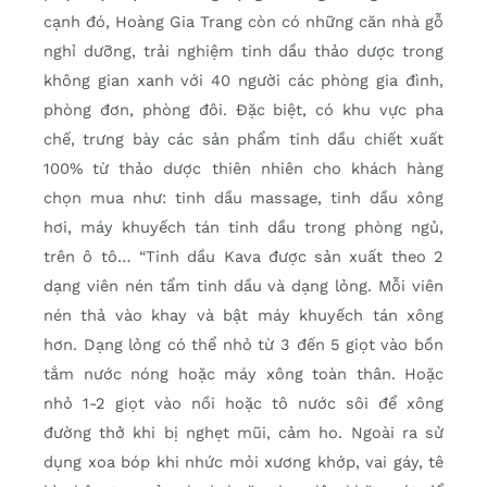
cạnh đó, Hoàng Gia Trang còn có những căn nhà gỗ
nghỉ dưỡng, trải nghiệm tinh dầu thảo dược trong
không gian xanh với 40 người các phòng gia đình,
phòng đơn, phòng đôi. Đặc biệt, có khu vực pha
chế, trưng bày các sản phẩm tinh dầu chiết xuất
100% từ thảo dược thiên nhiên cho khách hàng
chọn mua như: tinh dầu massage, tinh dầu xông
hơi, máy khuyếch tán tinh dầu trong phòng ngủ,
trên ô tô… “Tinh dầu Kava được sản xuất theo 2
dạng viên nén tẩm tinh dầu và dạng lỏng. Mỗi viên
nén thả vào khay và bật máy khuyếch tán xông
hơn. Dạng lỏng có thể nhỏ từ 3 đến 5 giọt vào bồn
tắm nước nóng hoặc máy xông toàn thân. Hoặc
nhỏ 1-2 giọt vào nồi hoặc tô nước sôi để xông
đường thở khi bị nghẹt mũi, cảm ho. Ngoài ra sử
dụng xoa bóp khi nhức mỏi xương khớp, vai gáy, tê