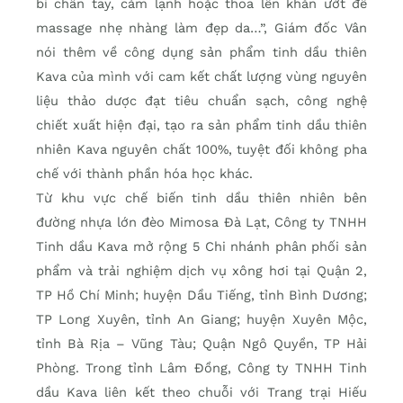
bì chân tay, cảm lạnh hoặc thoa lên khăn ướt để
massage nhẹ nhàng làm đẹp da…”, Giám đốc Vân
nói thêm về công dụng sản phẩm tinh dầu thiên
Kava của mình với cam kết chất lượng vùng nguyên
liệu thảo dược đạt tiêu chuẩn sạch, công nghệ
chiết xuất hiện đại, tạo ra sản phẩm tinh dầu thiên
nhiên Kava nguyên chất 100%, tuyệt đối không pha
chế với thành phần hóa học khác.
Từ khu vực chế biến tinh dầu thiên nhiên bên
đường nhựa lớn đèo Mimosa Đà Lạt, Công ty TNHH
Tinh dầu Kava mở rộng 5 Chi nhánh phân phối sản
phẩm và trải nghiệm dịch vụ xông hơi tại Quận 2,
TP Hồ Chí Minh; huyện Dầu Tiếng, tỉnh Bình Dương;
TP Long Xuyên, tỉnh An Giang; huyện Xuyên Mộc,
tỉnh Bà Rịa – Vũng Tàu; Quận Ngô Quyền, TP Hải
Phòng. Trong tỉnh Lâm Đồng, Công ty TNHH Tinh
dầu Kava liên kết theo chuỗi với Trang trại Hiếu