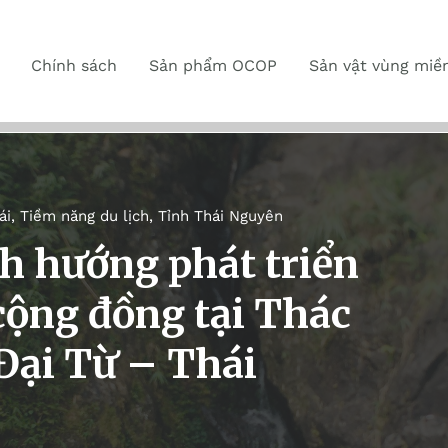
Chính sách
Sản phẩm OCOP
Sản vật vùng miề
ái
,
Tiềm năng du lịch
,
Tỉnh Thái Nguyên
h hướng phát triển
 cộng đồng tại Thác
Đại Từ – Thái