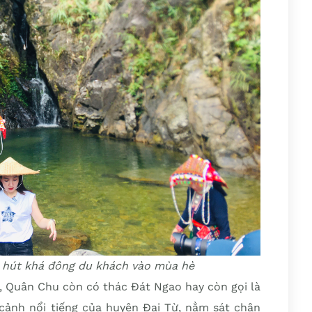
 hút khá đông du khách vào mùa hè
, Quân Chu còn có thác Đát Ngao hay còn gọi là
cảnh nổi tiếng của huyện Đại Từ, nằm sát chân