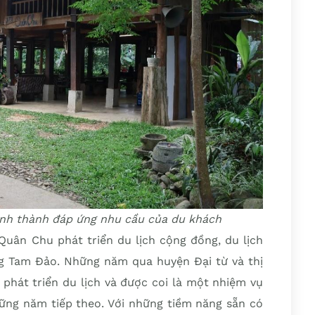
ình thành đáp ứng nhu cầu của du khách
 Quân Chu phát triển du lịch cộng đồng, du lịch
ông Tam Đảo. Những năm qua huyện Đại từ và thị
phát triển du lịch và được coi là một nhiệm vụ
ững năm tiếp theo. Với những tiềm năng sẵn có