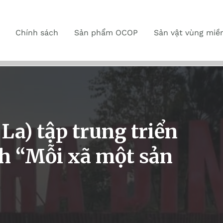
Chính sách
Sản phẩm OCOP
Sản vật vùng miề
La) tập trung triển
h “Mỗi xã một sản