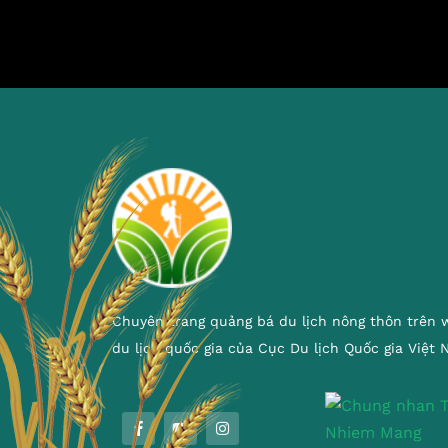
Chuyên trang quảng bá du lịch nông thôn trên 
du lịch quốc gia của Cục Du lịch Quốc gia Việt