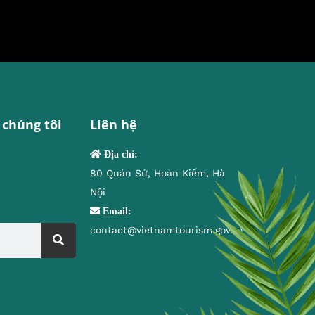
 chúng tôi
Liên hệ
Địa chỉ:
80 Quán Sứ, Hoàn Kiếm, Hà
Nội
Email:
contact@vietnamtourism.gov.vn