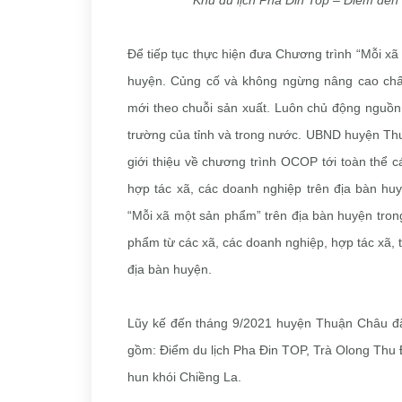
Khu du lịch Pha Đin Top – Điểm đến
Để tiếp tục thực hiện đưa Chương trình “Mỗi x
huyện. Củng cố và không ngừng nâng cao chấ
mới theo chuỗi sản xuất. Luôn chủ động nguồn 
trường của tỉnh và trong nước. UBND huyện Thu
giới thiệu về chương trình OCOP tới toàn thể 
hợp tác xã, các doanh nghiệp trên địa bàn huy
“Mỗi xã một sản phẩm” trên địa bàn huyện tron
phẩm từ các xã, các doanh nghiệp, hợp tác xã, 
địa bàn huyện.
Lũy kế đến tháng 9/2021 huyện Thuận Châu đã
gồm: Điểm du lịch Pha Đin TOP, Trà Olong Thu 
hun khói Chiềng La.