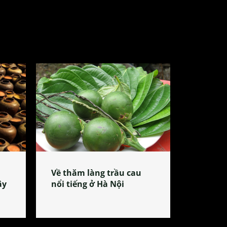
Về thăm làng trầu cau
ây
nổi tiếng ở Hà Nội