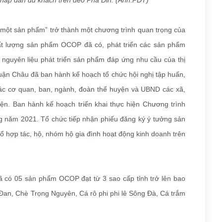
 hấp dẫn du khách trên đèo Pha Đin. (Ảnh:PĐT)
ã một sản phẩm” trở thành một chương trình quan trọng của
t lượng sản phẩm OCOP đã có, phát triển các sản phẩm
nguyên liệu phát triển sản phẩm đáp ứng nhu cầu của thị
ận Châu đã ban hành kế hoạch tổ chức hội nghị tập huấn,
các cơ quan, ban, ngành, đoàn thể huyện và UBND các xã,
ện. Ban hành kế hoạch triển khai thực hiện Chương trình
g năm 2021. Tổ chức tiếp nhận phiếu đăng ký ý tưởng sản
tổ hợp tác, hộ, nhóm hộ gia đình hoạt động kinh doanh trên
 có 05 sản phẩm OCOP đạt từ 3 sao cấp tỉnh trở lên bao
Đan, Chè Trọng Nguyên, Cá rô phi phi lê Sông Đà, Cá trắm