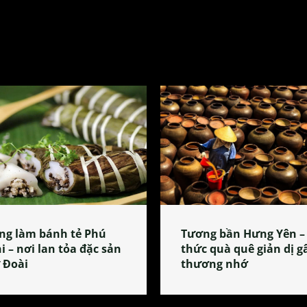
ng làm bánh tẻ Phú
Tương bần Hưng Yên –
i – nơi lan tỏa đặc sản
thức quà quê giản dị g
 Đoài
thương nhớ