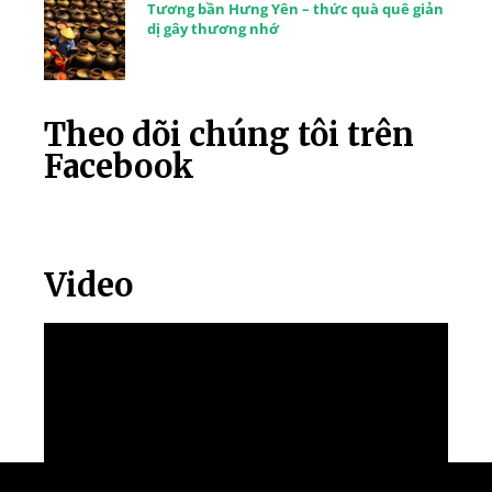
Tương bần Hưng Yên – thức quà quê giản
dị gây thương nhớ
Theo dõi chúng tôi trên
Facebook
Video