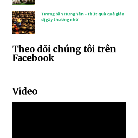
Tương bần Hưng Yên – thức quà quê giản
dị gây thương nhớ
Theo dõi chúng tôi trên
Facebook
Video