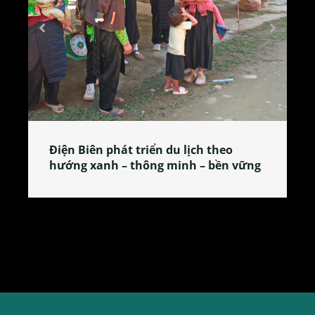
Điện Biên phát triển du lịch theo
Làng 
hướng xanh – thông minh – bền vững
tỏa đ