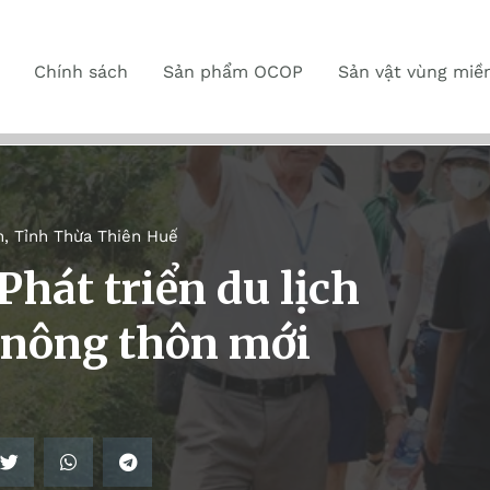
Chính sách
Sản phẩm OCOP
Sản vật vùng miề
n
,
Tỉnh Thừa Thiên Huế
hát triển du lịch
 nông thôn mới