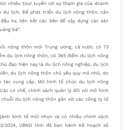
ược nhiều tour tuyến với sự tham gia của doanh
 du lịch. Để phát triển du lịch nông thôn, cần
i đầu tư, liên kết các bên để xây dựng các sản
uảng bá”.
ối nông thôn mới Trung ương, cả nước có 73
ểm du lịch nông thôn, có 365 điểm du lịch nông
chủ đạo hiện nay là du lịch nông nghiệp, du lịch
hiên, du lịch nông thôn chủ yếu quy mô nhỏ, do
p tác cung cấp. Mô hình tổ chức du lịch nông
Các cơ chế, chính sách quản lý đối với mô hình
 chuỗi du lịch nông thôn gắn với các công ty lữ
gành kinh tế mũi nhọn và có nhiều chính sách
5/3/2024, UBND tỉnh đã ban hành Kế hoạch số