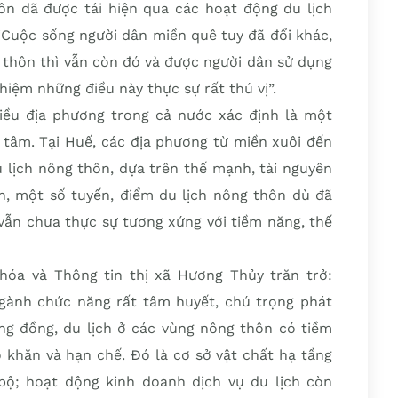
ôn dã được tái hiện qua các hoạt động du lịch
 “Cuộc sống người dân miền quê tuy đã đổi khác,
thôn thì vẫn còn đó và được người dân sử dụng
ghiệm những điều này thực sự rất thú vị”.
iều địa phương trong cả nước xác định là một
 tâm. Tại Huế, các địa phương từ miền xuôi đến
 lịch nông thôn, dựa trên thế mạnh, tài nguyên
ên, một số tuyến, điểm du lịch nông thôn dù đã
vẫn chưa thực sự tương xứng với tiềm năng, thế
hóa và Thông tin thị xã Hương Thủy trăn trở:
gành chức năng rất tâm huyết, chú trọng phát
ộng đồng, du lịch ở các vùng nông thôn có tiềm
 khăn và hạn chế. Đó là cơ sở vật chất hạ tầng
bộ; hoạt động kinh doanh dịch vụ du lịch còn