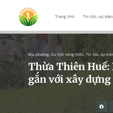
Trang chủ
Tin tức, sự kiện
Địa phương
,
Du lịch nông thôn
,
Tin tức, sự kiệ
Thừa Thiên Huế: P
gắn với xây dựng