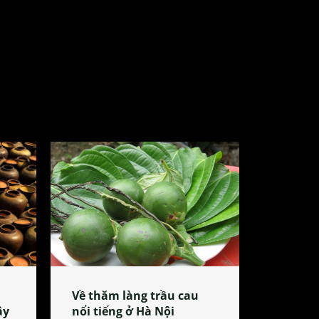
Về thăm làng trầu cau
ây
nổi tiếng ở Hà Nội