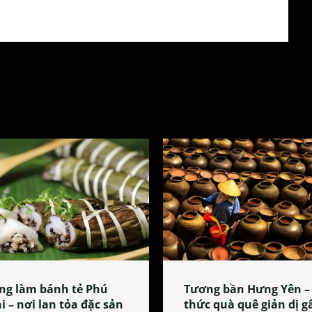
ng làm bánh tẻ Phú
Tương bần Hưng Yên –
i – nơi lan tỏa đặc sản
thức quà quê giản dị g