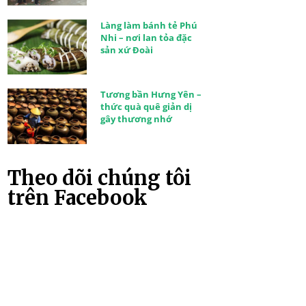
Làng làm bánh tẻ Phú
Nhi – nơi lan tỏa đặc
sản xứ Đoài
Tương bần Hưng Yên –
thức quà quê giản dị
gây thương nhớ
Theo dõi chúng tôi
trên Facebook