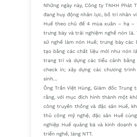
Những ngày này, Công ty TNHH Phát T
đang huy động nhân lực, bố trí nhân v
Huế theo chủ đề 4 mùa xuân – hạ – t
trưng bày và trải nghiệm nghề nón lá. T
sử nghề làm nón Huế; trưng bày các 
tạo bằng các chất liệu mới như nón l
trang trí và dựng các tiểu cảnh bằn
check in; xây dựng các chương trìn
sinh…
Ông Trần Việt Hùng, Giám đốc Trung t
rằng, với mục đích hình thành một kh
công truyền thống và đặc sản Huế, kh
thủ công mỹ nghệ, đặc sản Huế cùng
nghiệp Huế quảng bá và kinh doanh s
triển nghề, làng NTT.