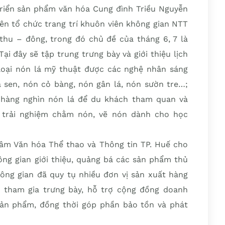
riển sản phẩm văn hóa Cung đình Triều Nguyễn
iên tổ chức trang trí khuôn viên không gian NTT
hu – đông, trong đó chủ đề của tháng 6, 7 là
ại đây sẽ tập trung trưng bày và giới thiệu lịch
loại nón lá mỹ thuật được các nghệ nhân sáng
á sen, nón cỏ bàng, nón gân lá, nón sườn tre…;
g hàng nghìn nón lá để du khách tham quan và
h trải nghiệm chằm nón, vẽ nón dành cho học
âm Văn hóa Thể thao và Thông tin TP. Huế cho
ông gian giới thiệu, quảng bá các sản phẩm thủ
ông gian đã quy tụ nhiều đơn vị sản xuất hàng
 tham gia trưng bày, hỗ trợ cộng đồng doanh
ản phẩm, đồng thời góp phần bảo tồn và phát