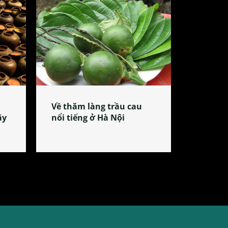
Về thăm làng trầu cau
ây
nổi tiếng ở Hà Nội