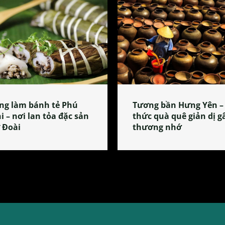
ng làm bánh tẻ Phú
Tương bần Hưng Yên –
i – nơi lan tỏa đặc sản
thức quà quê giản dị g
 Đoài
thương nhớ