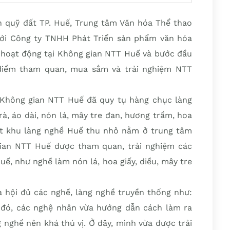
n quỹ đất TP. Huế, Trung tâm Văn hóa Thể thao
với Công ty TNHH Phát Triển sản phẩm văn hóa
 hoạt động tại Không gian NTT Huế và bước đầu
 điểm tham quan, mua sắm và trải nghiệm NTT
 Không gian NTT Huế đã quy tụ hàng chục làng
à, áo dài, nón lá, mây tre đan, hương trầm, hoa
ột khu làng nghề Huế thu nhỏ nằm ở trung tâm
ian NTT Huế được tham quan, trải nghiệm các
uế, như nghề làm nón lá, hoa giấy, diều, mây tre
 hội đủ các nghề, làng nghề truyền thống như:
g đó, các nghệ nhân vừa hướng dẫn cách làm ra
g nghề nên khá thú vị. Ở đây, mình vừa được trải