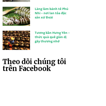
Làng làm bánh tẻ Phú
Nhi – nơi lan tỏa đặc
sản xứ Đoài
Tương bần Hưng Yên –
thức quà quê giản dị
gây thương nhớ
Theo dõi chúng tôi
trên Facebook