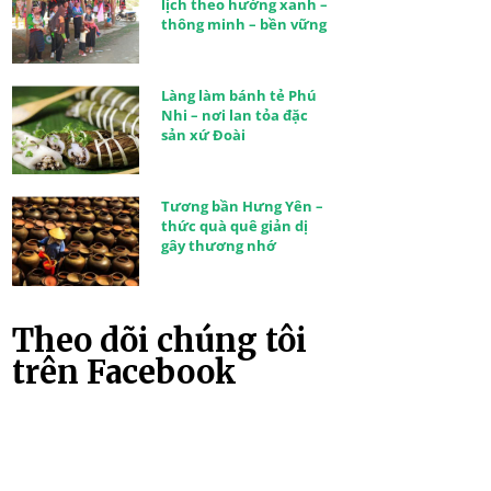
lịch theo hướng xanh –
thông minh – bền vững
Làng làm bánh tẻ Phú
Nhi – nơi lan tỏa đặc
sản xứ Đoài
Tương bần Hưng Yên –
thức quà quê giản dị
gây thương nhớ
Theo dõi chúng tôi
trên Facebook