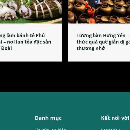
ng làm bánh tẻ Phú
Tương bần Hưng Yên –
i – nơi lan tỏa đặc sản
thức quà quê giản dị g
 Đoài
thương nhớ
Danh mục
Kết nối với
Tin tức, sự kiện
Facebook