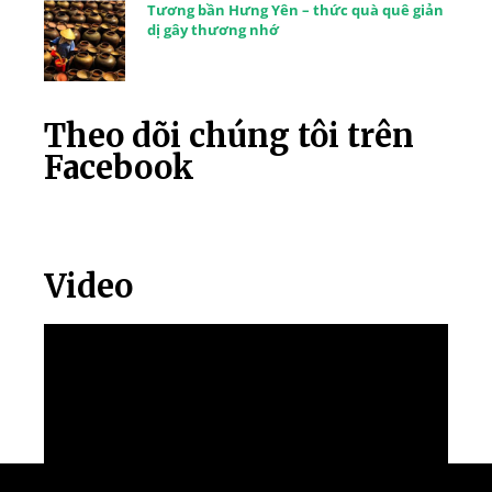
Tương bần Hưng Yên – thức quà quê giản
dị gây thương nhớ
Theo dõi chúng tôi trên
Facebook
Video