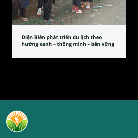
Làng làm bánh tẻ Phú Nhi – nơi lan
 vững
tỏa đặc sản xứ Đoài