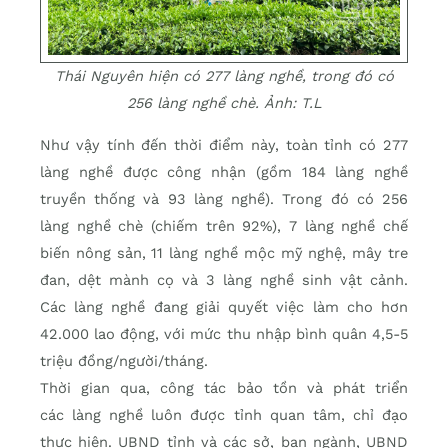
Thái Nguyên hiện có 277 làng nghề, trong đó có
256 làng nghề chè. Ảnh: T.L
Như vậy tính đến thời điểm này, toàn tỉnh có 277
làng nghề được công nhận (gồm 184 làng nghề
truyền thống và 93 làng nghề). Trong đó có 256
làng nghề chè (chiếm trên 92%), 7 làng nghề chế
biến nông sản, 11 làng nghề mộc mỹ nghệ, mây tre
đan, dệt mành cọ và 3 làng nghề sinh vật cảnh.
Các làng nghề đang giải quyết việc làm cho hơn
42.000 lao động, với mức thu nhập bình quân 4,5-5
triệu đồng/người/tháng.
Thời gian qua, công tác bảo tồn và phát triển
các làng nghề luôn được tỉnh quan tâm, chỉ đạo
thực hiện. UBND tỉnh và các sở, ban ngành, UBND