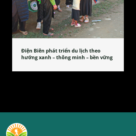
heo
Làng làm bánh tẻ Phú Nhi – nơi lan
ền vững
tỏa đặc sản xứ Đoài