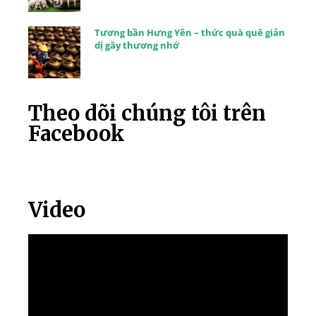
Tương bần Hưng Yên – thức quà quê giản
dị gây thương nhớ
Theo dõi chúng tôi trên
Facebook
Video