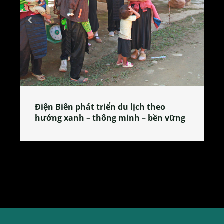
lịch theo
Làng làm bánh tẻ Phú Nhi – nơi
h – bền vững
tỏa đặc sản xứ Đoài