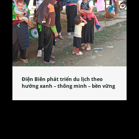
o
Làng làm bánh tẻ Phú Nhi – nơi lan
n vững
tỏa đặc sản xứ Đoài