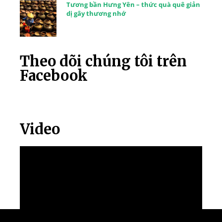
Tương bần Hưng Yên – thức quà quê giản
dị gây thương nhớ
Theo dõi chúng tôi trên
Facebook
Video