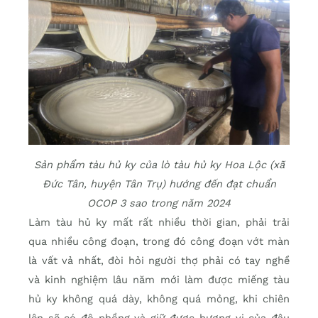
Sản phẩm tàu hủ ky của lò tàu hủ ky Hoa Lộc (xã
Đức Tân, huyện Tân Trụ) hướng đến đạt chuẩn
OCOP 3 sao trong năm 2024
Làm tàu hủ ky mất rất nhiều thời gian, phải trải
qua nhiều công đoạn, trong đó công đoạn vớt màn
là vất vả nhất, đòi hỏi người thợ phải có tay nghề
và kinh nghiệm lâu năm mới làm được miếng tàu
hủ ky không quá dày, không quá mỏng, khi chiên
lên sẽ có độ phồng và giữ được hương vị của đậu