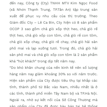
đến nay, Công ty (Cty) TNHH MTV Kim Ngọc Food
(xã Nhơn Thạnh Trung, TP.Tân An) tập trung sản
xuất để phục vụ nhu cầu của thị trường. Theo
Giám đốc Cty – Lê Ca Bin, Cty hiện có 8 sản phẩm
OCOP 3 sao gồm chả giò xốp thịt heo, chả giò rế
thịt heo, chả giò xốp con tôm, chả giò rế con tôm,
chả giò xốp chay, chả giò rế chay, chả giò hải sản
phô mai và lạp xưởng tươi. Trong đó, chả giò hải
sản phô mai và chả giò xốp con tôm là 2 sản phẩm
khá “hút khách” trong dịp tết năm nay.
“Do khó khăn chung của nền kinh tế nên số lượng
hàng năm nay giảm khoảng 30% so với năm trước.
Hiện sản phẩm của Cty được tiêu thụ tại khắp các
tỉnh, thành phố từ Bắc vào Nam, nhiều nhất là ở
các tỉnh, thành phố miền Tây Nam bộ và TP.Hà Nội.
Ngoài ra, nhờ sự kết nối của Sở Công Thương mà
sản phẩm của Cty đã được bày bán tại hệ thống