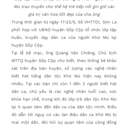
Mú trao truyền cho thế hệ trẻ tiếp nối gìn giữ các
giá trị văn hóa tốt đẹp của cha ông
Trong thời gian từ ngày 17-22/5, Sở VHTTDL Sơn La
phối hợp với UBND huyện Sốp Cộp tổ chức lớp tập
huấn, truyền dạy dân ca của người Khơ Mú tại
huyện Sốp Cộp.
Tại lễ bế mạc, ông Quàng Văn Chiêng, Chủ tịch
MTTQ huyện Sốp Cộp cho biết, theo thống kê khảo
sát trên địa bàn huyện, số lượng các nghệ nhân
biết hát tiếng dân tộc Khơ Mú hiện nay không
nhiều. Tại các bản chỉ còn 1 đến 2 người biết hát
dân ca, chủ yếu là các nghệ nhân tuổi cao, sức
khỏe hạn chế, trong khi đó lớp trẻ dân tộc Khơ Mú
lại ít quan tâm đến dân ca của dân tộc mình. Điều
đó dẫn tới nguy cơ các làn điệu dân ca Khơ Mú bị
mai một dần, đòi hỏi sự quan tâm của cộng đồng