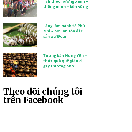
lịch theo hướng xanh –
thông minh – bền vững
Làng làm bánh tẻ Phú
Nhi – nơi lan tỏa đặc
sản xứ Đoài
Tương bần Hưng Yên –
thức quà quê giản dị
gây thương nhớ
Theo dõi chúng tôi
trên Facebook