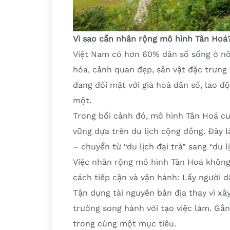
Vì sao cần nhân rộng mô hình Tân Hoá
Việt Nam có hơn 60% dân số sống ở nô
hóa, cảnh quan đẹp, sản vật đặc trưng 
đang đối mặt với già hoá dân số, lao độ
một.
Trong bối cảnh đó, mô hình Tân Hoá cu
vững dựa trên du lịch cộng đồng. Đây l
– chuyển từ “du lịch đại trà” sang “du l
Việc nhân rộng mô hình Tân Hoá không
cách tiếp cận và vận hành: Lấy người d
Tận dụng tài nguyên bản địa thay vì xâ
trường song hành với tạo việc làm. Gắ
trong cùng một mục tiêu.