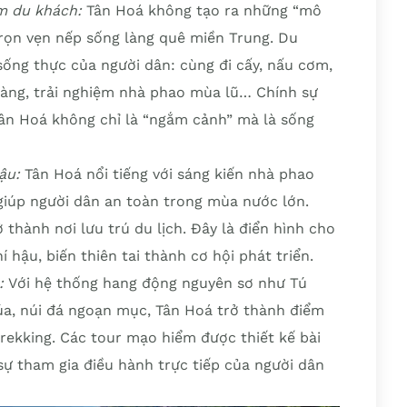
ệm du khách:
Tân Hoá không tạo ra những “mô
 trọn vẹn nếp sống làng quê miền Trung. Du
ống thực của người dân: cùng đi cấy, nấu cơm,
 làng, trải nghiệm nhà phao mùa lũ… Chính sự
Tân Hoá không chỉ là “ngắm cảnh” mà là sống
hậu:
Tân Hoá nổi tiếng với sáng kiến nhà phao
giúp người dân an toàn trong mùa nước lớn.
 thành nơi lưu trú du lịch. Đây là điển hình cho
í hậu, biến thiên tai thành cơ hội phát triển.
o:
Với hệ thống hang động nguyên sơ như Tú
úa, núi đá ngoạn mục, Tân Hoá trở thành điểm
rekking. Các tour mạo hiểm được thiết kế bài
sự tham gia điều hành trực tiếp của người dân