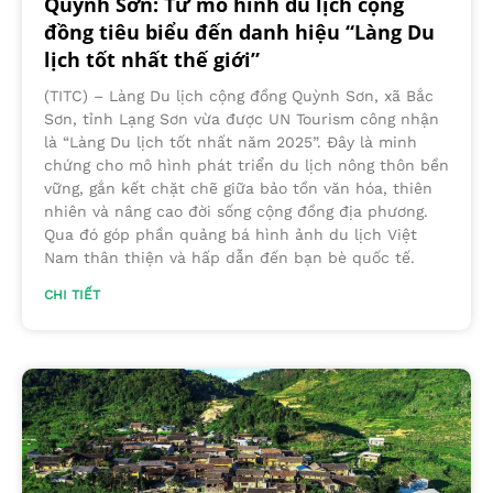
Quỳnh Sơn: Từ mô hình du lịch cộng
đồng tiêu biểu đến danh hiệu “Làng Du
lịch tốt nhất thế giới”
(TITC) – Làng Du lịch cộng đồng Quỳnh Sơn, xã Bắc
Sơn, tỉnh Lạng Sơn vừa được UN Tourism công nhận
là “Làng Du lịch tốt nhất năm 2025”. Đây là minh
chứng cho mô hình phát triển du lịch nông thôn bền
vững, gắn kết chặt chẽ giữa bảo tồn văn hóa, thiên
nhiên và nâng cao đời sống cộng đồng địa phương.
Qua đó góp phần quảng bá hình ảnh du lịch Việt
Nam thân thiện và hấp dẫn đến bạn bè quốc tế.
CHI TIẾT