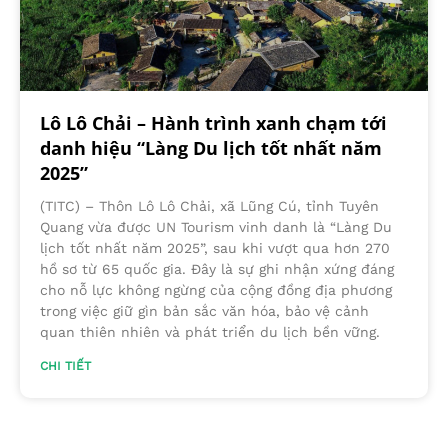
Lô Lô Chải – Hành trình xanh chạm tới
danh hiệu “Làng Du lịch tốt nhất năm
2025”
(TITC) – Thôn Lô Lô Chải, xã Lũng Cú, tỉnh Tuyên
Quang vừa được UN Tourism vinh danh là “Làng Du
lịch tốt nhất năm 2025”, sau khi vượt qua hơn 270
hồ sơ từ 65 quốc gia. Đây là sự ghi nhận xứng đáng
cho nỗ lực không ngừng của cộng đồng địa phương
trong việc giữ gìn bản sắc văn hóa, bảo vệ cảnh
quan thiên nhiên và phát triển du lịch bền vững.
CHI TIẾT