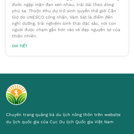
đước ngập mặn đan xen nhau, trải dài theo dòng
phù sa. Thuộc Khu dự trữ sinh quyển thế giới Cần
Giờ do UNESCO công nhận, Vàm Sát là điểm đến
nghỉ dưỡng, trải nghiệm sinh thái đặc sắc, nơi con
người được chạm gần hơn vào vẻ đẹp nguyên sơ của
thiên nhiên.
CHI TIẾT
Chuyên trang quảng bá du lịch nông thôn trên website
du lịch quốc gia của Cục Du lịch Quốc gia Việt Nam