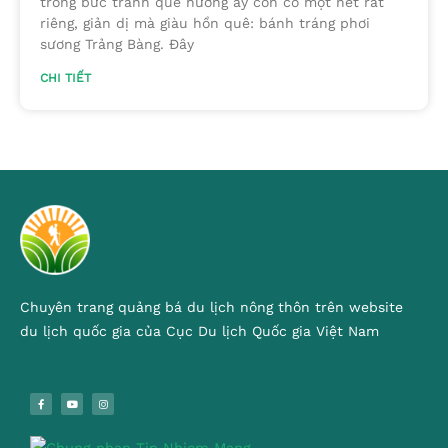
trong bức tranh quê hương ấy còn có một nét rất
riêng, giản dị mà giàu hồn quê: bánh tráng phơi
sương Trảng Bàng. Đây
CHI TIẾT
Chuyên trang quảng bá du lịch nông thôn trên website
du lịch quốc gia của Cục Du lịch Quốc gia Việt Nam