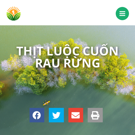
THỊT LUỘC CUỐN
RAU RỪNG