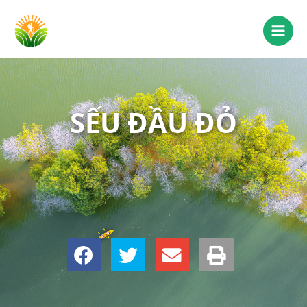
SẾU ĐẦU ĐỎ