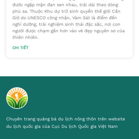
đước ngập mặn đan xen nhau, trải dài theo dòng
phù sa. Thuộc Khu dự trữ sinh quyển thế giới Cần
Giờ do UNESCO công nhận, Vàm Sát là điểm đến
nghỉ dưỡng, trải nghiệm sinh thái đặc sắc, nơi con
người được chạm gần hơn vào vẻ đẹp nguyên sơ của
thiên nhiên.
CHI TIẾT
Chuyên trang quảng bá du lịch nông thôn trên website
du lịch quốc gia của Cục Du lịch Quốc gia Việt Nam