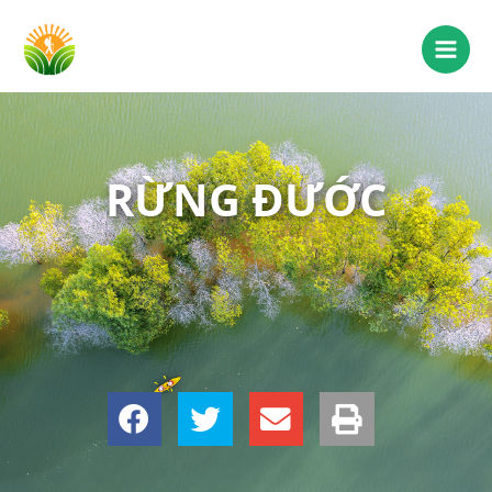
RỪNG ĐƯỚC