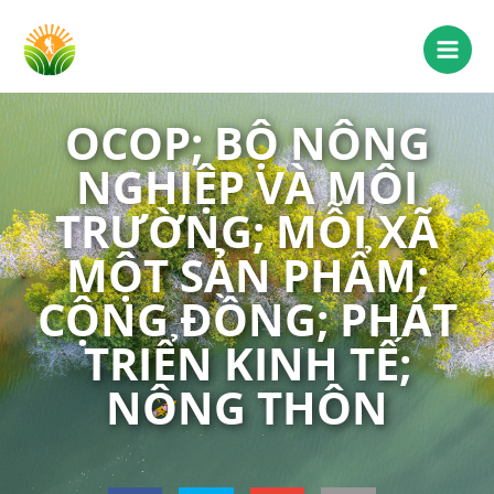
OCOP; BỘ NÔNG
NGHIỆP VÀ MÔI
TRƯỜNG; MỖI XÃ
MỘT SẢN PHẨM;
CỘNG ĐỒNG; PHÁT
TRIỂN KINH TẾ;
NÔNG THÔN