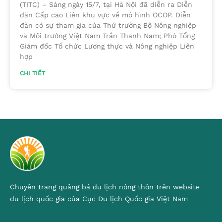
(TITC) – Sáng ngày 15/7, tại Hà Nội đã diễn ra Diễn
đàn Cấp cao Liên khu vực về mô hình OCOP. Diễn
đàn có sự tham gia của Thứ trưởng Bộ Nông nghiệp
và Môi trường Việt Nam Trần Thanh Nam; Phó Tổng
Giám đốc Tổ chức Lương thực và Nông nghiệp Liên
hợp
CHI TIẾT
Chuyên trang quảng bá du lịch nông thôn trên website
du lịch quốc gia của Cục Du lịch Quốc gia Việt Nam