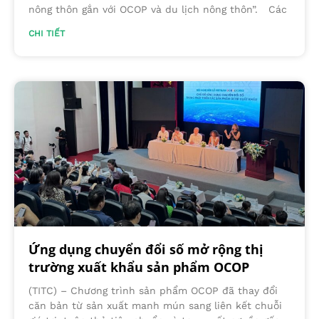
nông thôn gắn với OCOP và du lịch nông thôn”. Các
CHI TIẾT
Ứng dụng chuyển đổi số mở rộng thị
trường xuất khẩu sản phẩm OCOP
(TITC) – Chương trình sản phẩm OCOP đã thay đổi
căn bản từ sản xuất manh mún sang liên kết chuỗi