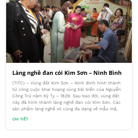
Làng nghề đan cói Kim Sơn – Ninh Bình
(TITC) – Vùng đất Kim Sơn – Ninh Bình hình thành
từ công cuộc khai hoang vùng bãi biển của Nguyễn
Công Trứ năm Kỷ Tỵ – 1829. Sau bao đời, vùng đất
này đã hình thành làng nghề đan cói Kim Sơn. Các
sản phẩm làng nghề vô cùng đa dạng về mẫu mã,
CHI TIẾT