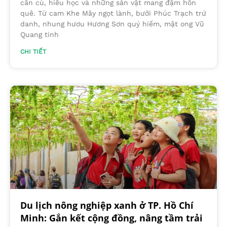
cần cù, hiếu học và những sản vật mang đậm hồn
quê. Từ cam Khe Mây ngọt lành, bưởi Phúc Trạch trứ
danh, nhung hươu Hương Sơn quý hiếm, mật ong Vũ
Quang tinh
CHI TIẾT
Du lịch nông nghiệp xanh ở TP. Hồ Chí
Minh: Gắn kết cộng đồng, nâng tầm trải