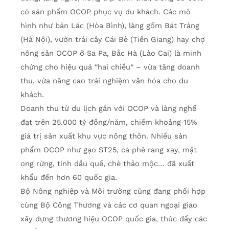
có sản phẩm OCOP phục vụ du khách. Các mô
hình như bản Lác (Hòa Bình), làng gốm Bát Tràng
(Hà Nội), vườn trái cây Cái Bè (Tiền Giang) hay chợ
nông sản OCOP ở Sa Pa, Bắc Hà (Lào Cai) là minh
chứng cho hiệu quả “hai chiều” – vừa tăng doanh
thu, vừa nâng cao trải nghiệm văn hóa cho du
khách.
Doanh thu từ du lịch gắn với OCOP và làng nghề
đạt trên 25.000 tỷ đồng/năm, chiếm khoảng 15%
giá trị sản xuất khu vực nông thôn. Nhiều sản
phẩm OCOP như gạo ST25, cà phê rang xay, mật
ong rừng, tinh dầu quế, chè thảo mộc… đã xuất
khẩu đến hơn 60 quốc gia.
Bộ Nông nghiệp và Môi trường cũng đang phối hợp
cùng Bộ Công Thương và các cơ quan ngoại giao
xây dựng thương hiệu OCOP quốc gia, thúc đẩy các