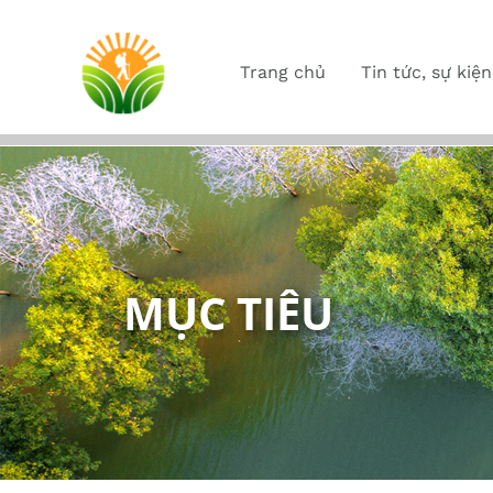
Trang chủ
Tin tức, sự kiện
MỤC TIÊU