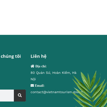
 chúng tôi
Liên hệ
Địa chỉ:
80 Quán Sứ, Hoàn Kiếm, Hà
Nội
Email:
contact@vietnamtourism.gov.vn