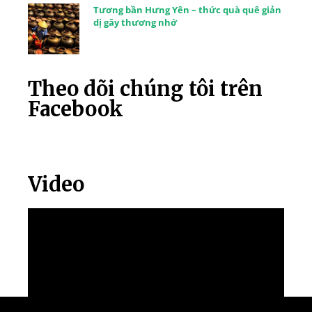
Tương bần Hưng Yên – thức quà quê giản
dị gây thương nhớ
Theo dõi chúng tôi trên
Facebook
Video