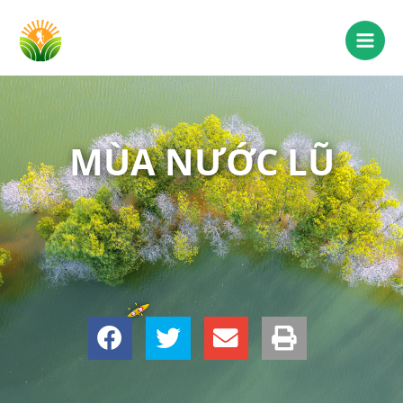
MÙA NƯỚC LŨ