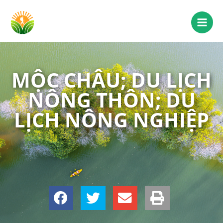
MỘC CHÂU; DU LỊCH
NÔNG THÔN; DU
LỊCH NÔNG NGHIỆP